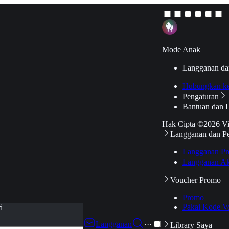
Mode Anak
Langganan da
Hubungkan k
Pengaturan
Bantuan dan 
Hak Cipta ©2026 V
Langganan dan P
Langganan Pr
Langganan Ak
Voucher Promo
Promo
Pakai Kode V
i
Langganan
···
Library Saya