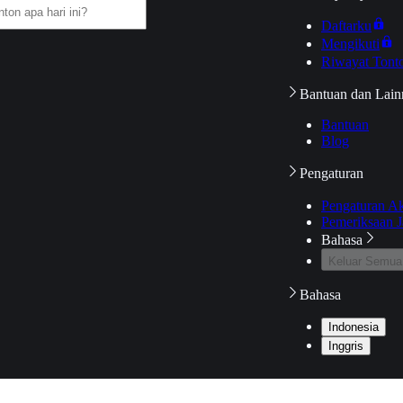
Daftarku
Mengikuti
Riwayat Tont
Bantuan dan Lain
Bantuan
Blog
Pengaturan
Pengaturan A
Pemeriksaan J
Bahasa
Keluar Semua
Bahasa
Indonesia
Inggris