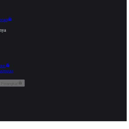
onan
nya
kun
aringan
 Perangkat