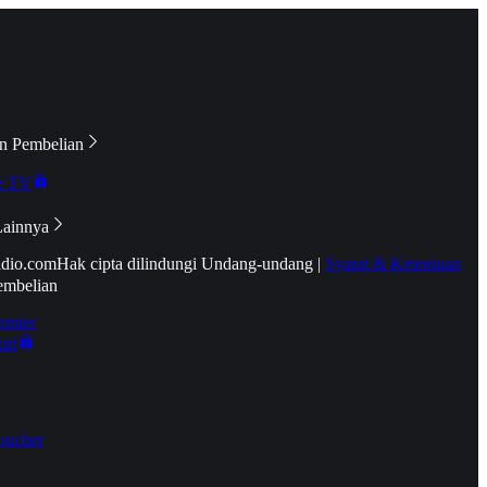
n Pembelian
e TV
Lainnya
idio.com
Hak cipta dilindungi Undang-undang
|
Syarat & Ketentuan
embelian
emier
tif
oucher