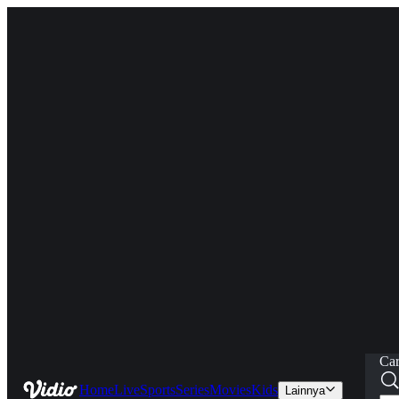
Car
Home
Live
Sports
Series
Movies
Kids
Lainnya