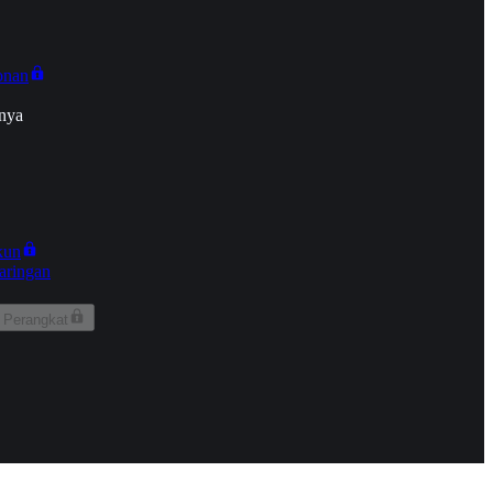
onan
nya
kun
aringan
 Perangkat