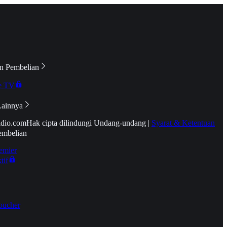
n Pembelian
e TV
Lainnya
idio.com
Hak cipta dilindungi Undang-undang
|
Syarat & Ketentuan
embelian
emier
tif
oucher