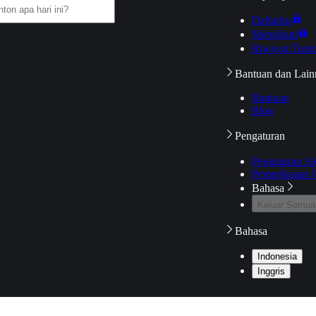
Daftarku
Mengikuti
Riwayat Tont
Bantuan dan Lain
Bantuan
Blog
Pengaturan
Pengaturan A
Pemeriksaan J
Bahasa
Keluar Semua
Bahasa
Indonesia
Inggris