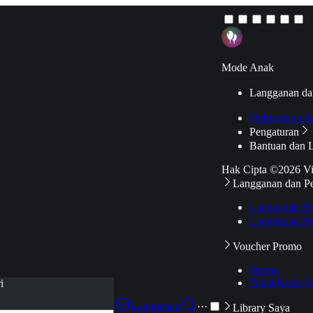
Mode Anak
Langganan da
Hubungkan k
Pengaturan
Bantuan dan 
Hak Cipta ©2026 V
Langganan dan P
Langganan Pr
Langganan Ak
Voucher Promo
Promo
Pakai Kode V
i
Langganan
···
Library Saya