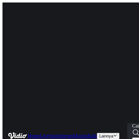
Car
Home
Live
Sports
Series
Movies
Kids
Lainnya