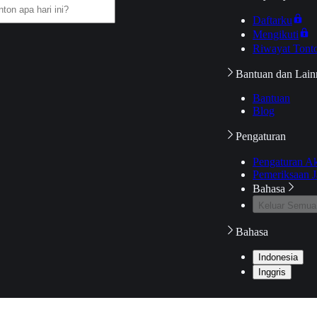
Daftarku
Mengikuti
Riwayat Tont
Bantuan dan Lain
Bantuan
Blog
Pengaturan
Pengaturan A
Pemeriksaan J
Bahasa
Keluar Semua
Bahasa
Indonesia
Inggris