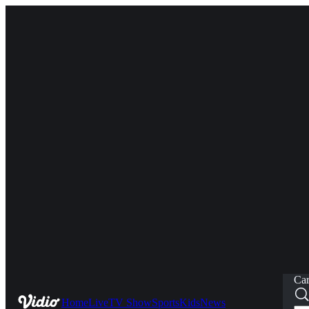
Car
Home
Live
TV Show
Sports
Kids
News