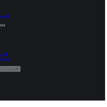
onan
nya
kun
aringan
 Perangkat