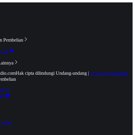
n Pembelian
e TV
Lainnya
idio.com
Hak cipta dilindungi Undang-undang
|
Syarat & Ketentuan
embelian
emier
tif
oucher