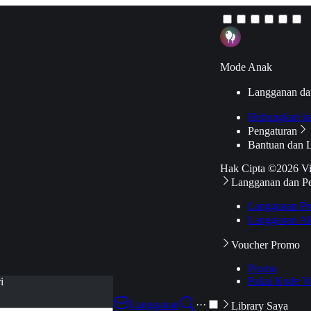
Mode Anak
Langganan da
Hubungkan k
Pengaturan
Bantuan dan 
Hak Cipta ©2026 V
Langganan dan P
Langganan Pr
Langganan Ak
Voucher Promo
Promo
Pakai Kode V
i
Langganan
···
Library Saya