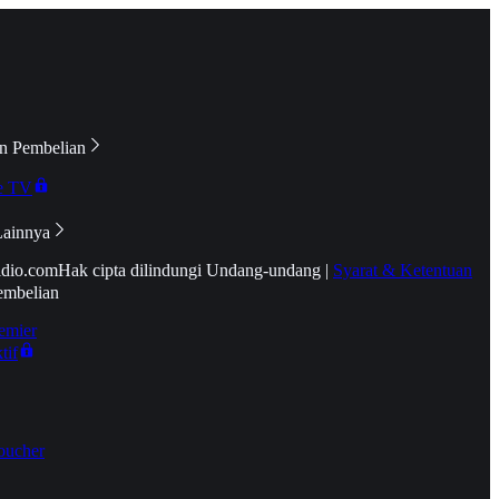
n Pembelian
e TV
Lainnya
idio.com
Hak cipta dilindungi Undang-undang
|
Syarat & Ketentuan
embelian
emier
tif
oucher