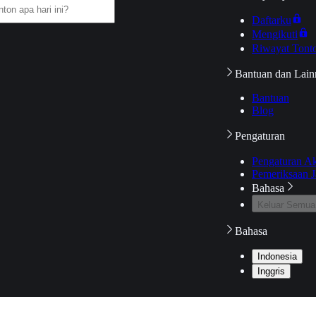
Daftarku
Mengikuti
Riwayat Tont
Bantuan dan Lain
Bantuan
Blog
Pengaturan
Pengaturan A
Pemeriksaan J
Bahasa
Keluar Semua
Bahasa
Indonesia
Inggris