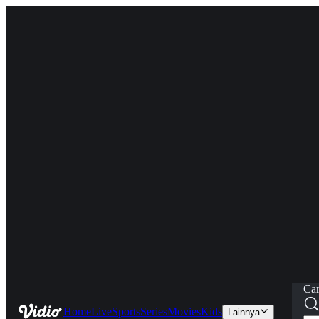
Car
Home
Live
Sports
Series
Movies
Kids
Lainnya