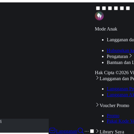
Mode Anak
Langganan da
Hubungkan k
Pengaturan
Bantuan dan 
Hak Cipta ©2026 V
Langganan dan P
Langganan Pr
Langganan Ak
Voucher Promo
Promo
Pakai Kode V
i
Langganan
···
Library Saya