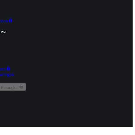
onan
nya
kun
aringan
 Perangkat