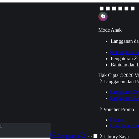
Mode Anak
Langganan da
Hubungkan k
Pengaturan
Bantuan dan 
Hak Cipta ©2026 V
Langganan dan P
Langganan Pr
Langganan Ak
Voucher Promo
Promo
Pakai Kode V
i
Langganan
···
Library Saya