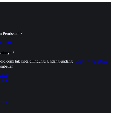
n Pembelian
e TV
Lainnya
idio.com
Hak cipta dilindungi Undang-undang
|
Syarat & Ketentuan
embelian
emier
tif
oucher