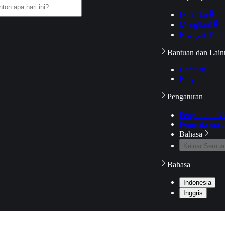
Daftarku
Mengikuti
Riwayat Tont
Bantuan dan Lain
Bantuan
Blog
Pengaturan
Pengaturan A
Pemeriksaan J
Bahasa
Keluar Semua
Bahasa
Indonesia
Inggris