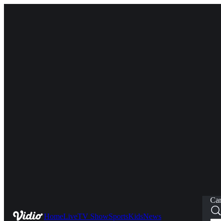
Car
Home
Live
TV Show
Sports
Kids
News