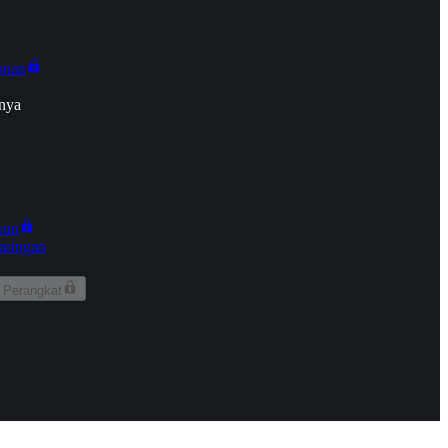
onan
nya
kun
aringan
 Perangkat