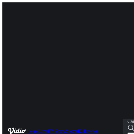
Car
Home
Live
TV Show
Sports
Kids
News