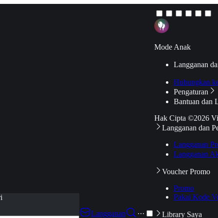
Mode Anak
Langganan da
Hubungkan k
Pengaturan
Bantuan dan 
Hak Cipta ©2026 V
Langganan dan P
Langganan Pr
Langganan Ak
Voucher Promo
Promo
Pakai Kode V
i
Langganan
···
Library Saya