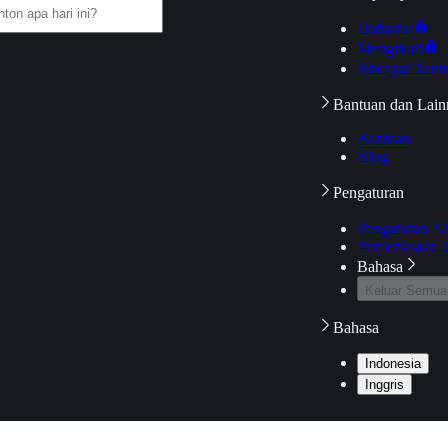
Daftarku
Mengikuti
Riwayat Tont
Bantuan dan Lain
Bantuan
Blog
Pengaturan
Pengaturan A
Pemeriksaan J
Bahasa
Keluar Semua
Bahasa
Indonesia
Inggris