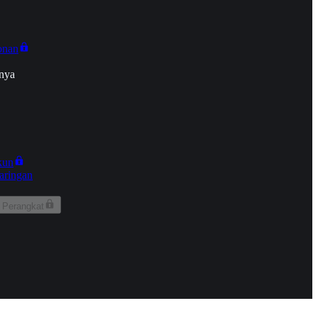
onan
nya
kun
aringan
 Perangkat