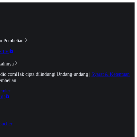
n Pembelian
e TV
Lainnya
idio.com
Hak cipta dilindungi Undang-undang
|
Syarat & Ketentuan
embelian
emier
tif
oucher