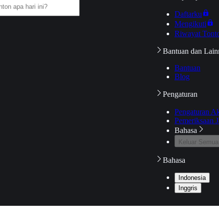
Daftarku
Mengikuti
Riwayat Tont
Bantuan dan Lain
Bantuan
Blog
Pengaturan
Pengaturan A
Pemeriksaan J
Bahasa
Keluar Semua
Bahasa
Indonesia
Inggris