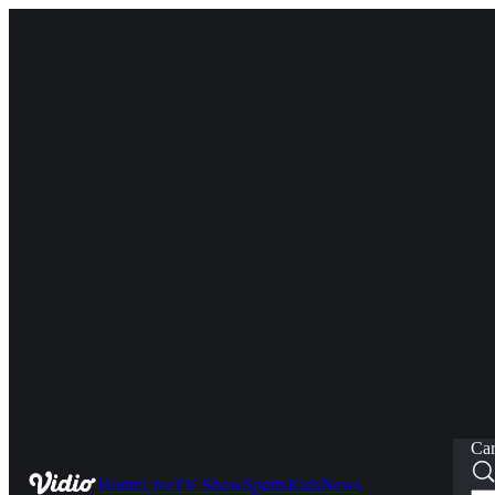
Car
Home
Live
TV Show
Sports
Kids
News