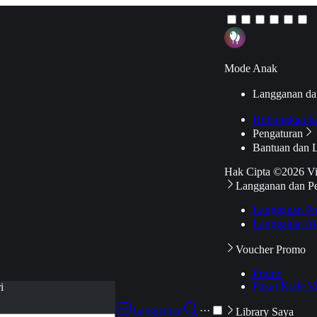
Mode Anak
Langganan da
Hubungkan k
Pengaturan
Bantuan dan 
Hak Cipta ©2026 V
Langganan dan P
Langganan Pr
Langganan Ak
Voucher Promo
Promo
Pakai Kode V
i
Langganan
···
Library Saya