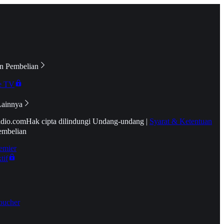
n Pembelian
e TV
Lainnya
idio.com
Hak cipta dilindungi Undang-undang
|
Syarat & Ketentuan
embelian
emier
tif
oucher