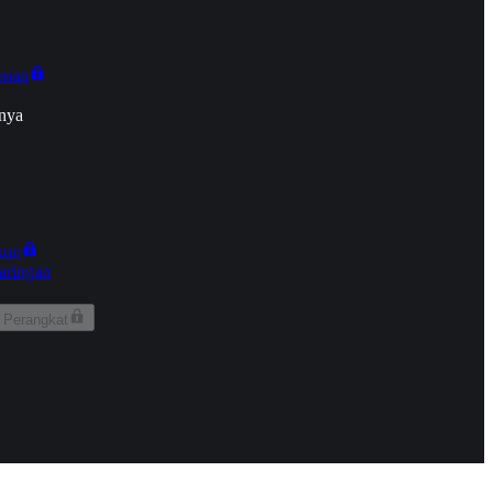
onan
nya
kun
aringan
 Perangkat