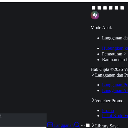
Mode Anak
Langganan da
Hubungkan k
Pengaturan
Bantuan dan 
Hak Cipta ©2026 V
Langganan dan P
Langganan Pr
Langganan Ak
Voucher Promo
Promo
Pakai Kode V
i
Langganan
···
Library Saya