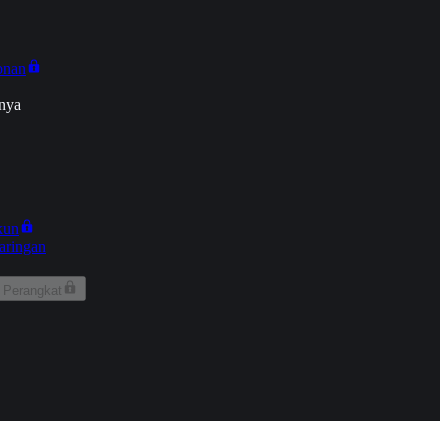
onan
nya
kun
aringan
 Perangkat