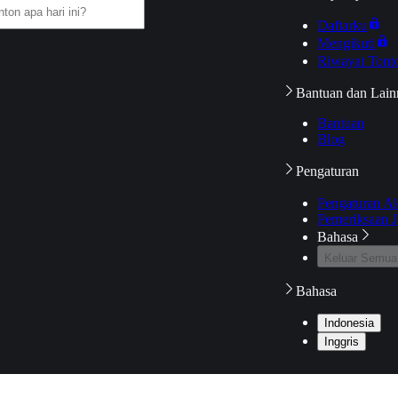
Daftarku
Mengikuti
Riwayat Tont
Bantuan dan Lain
Bantuan
Blog
Pengaturan
Pengaturan A
Pemeriksaan J
Bahasa
Keluar Semua
Bahasa
Indonesia
Inggris