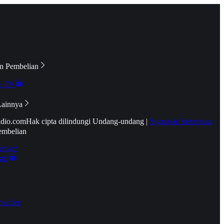
n Pembelian
e TV
Lainnya
idio.com
Hak cipta dilindungi Undang-undang
|
Syarat & Ketentuan
embelian
emier
tif
oucher