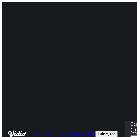
Car
Home
Live
Sports
Series
Movies
Kids
Lainnya