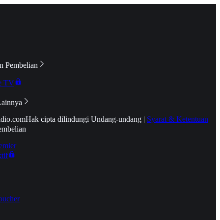
n Pembelian
e TV
Lainnya
idio.com
Hak cipta dilindungi Undang-undang
|
Syarat & Ketentuan
embelian
emier
tif
oucher