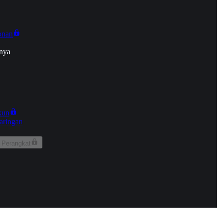
onan
nya
kun
aringan
 Perangkat