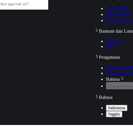
Daftarku
Mengikuti
Riwayat Tont
Bantuan dan Lain
Bantuan
Blog
Pengaturan
Pengaturan A
Pemeriksaan J
Bahasa
Keluar Semua
Bahasa
Indonesia
Inggris