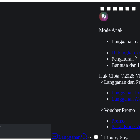
Mode Anak
Langganan da
Hubungkan k
Pengaturan
Bantuan dan 
Hak Cipta ©2026 V
Langganan dan P
Langganan Pr
Langganan Ak
Voucher Promo
Promo
Pakai Kode V
i
Langganan
···
Library Saya