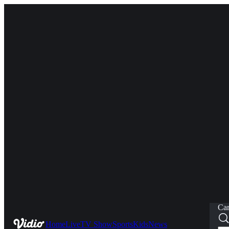
Car
Home
Live
TV Show
Sports
Kids
News