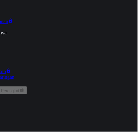
onan
nya
kun
aringan
 Perangkat