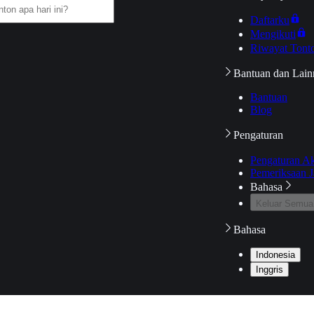
Daftarku
Mengikuti
Riwayat Tont
Bantuan dan Lain
Bantuan
Blog
Pengaturan
Pengaturan A
Pemeriksaan J
Bahasa
Keluar Semua
Bahasa
Indonesia
Inggris