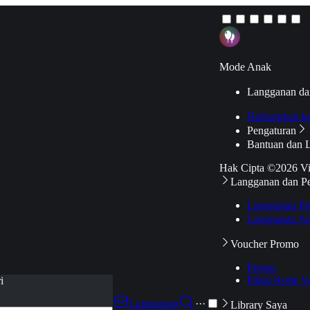
Mode Anak
Langganan da
Hubungkan k
Pengaturan
Bantuan dan 
Hak Cipta ©2026 V
Langganan dan P
Langganan Pr
Langganan Ak
Voucher Promo
Promo
Pakai Kode V
i
Langganan
···
Library Saya