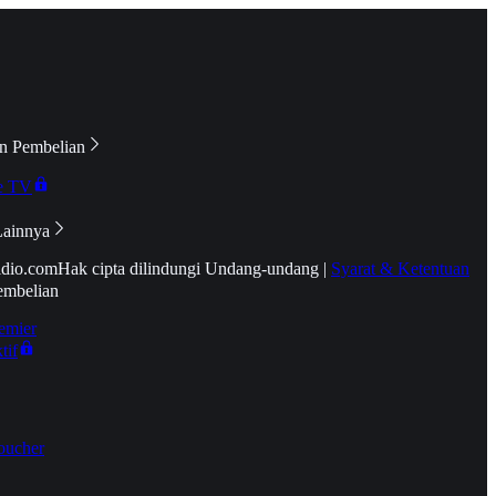
n Pembelian
e TV
Lainnya
idio.com
Hak cipta dilindungi Undang-undang
|
Syarat & Ketentuan
embelian
emier
tif
oucher