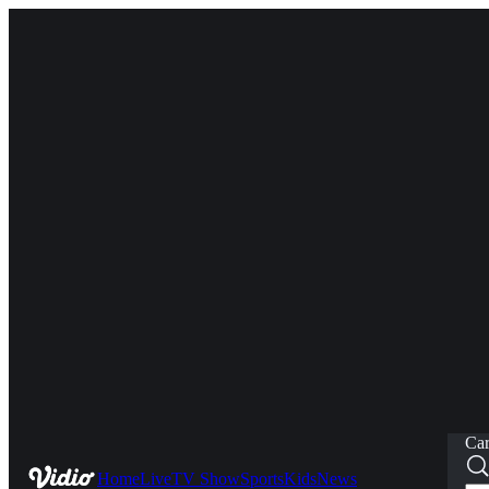
Car
Home
Live
TV Show
Sports
Kids
News