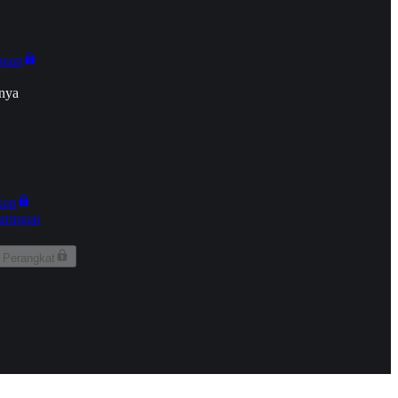
onan
nya
kun
aringan
 Perangkat