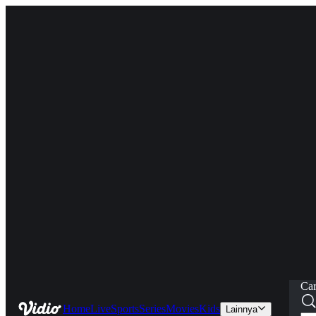
Car
Home
Live
Sports
Series
Movies
Kids
Lainnya