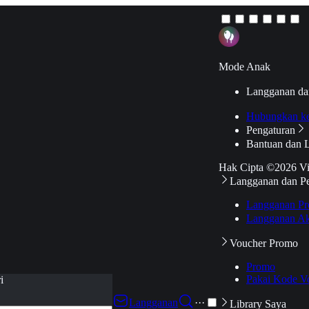
Mode Anak
Langganan da
Hubungkan k
Pengaturan
Bantuan dan 
Hak Cipta ©2026 V
Langganan dan P
Langganan Pr
Langganan Ak
Voucher Promo
Promo
Pakai Kode V
i
Langganan
···
Library Saya