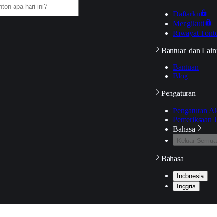
Daftarku
Mengikuti
Riwayat Tont
Bantuan dan Lain
Bantuan
Blog
Pengaturan
Pengaturan A
Pemeriksaan J
Bahasa
Keluar Semua
Bahasa
Indonesia
Inggris