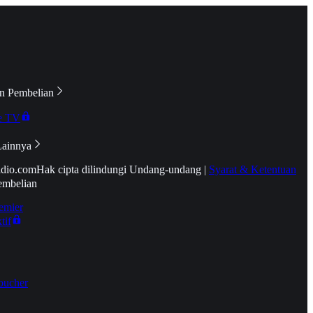
n Pembelian
e TV
Lainnya
idio.com
Hak cipta dilindungi Undang-undang
|
Syarat & Ketentuan
embelian
emier
tif
oucher