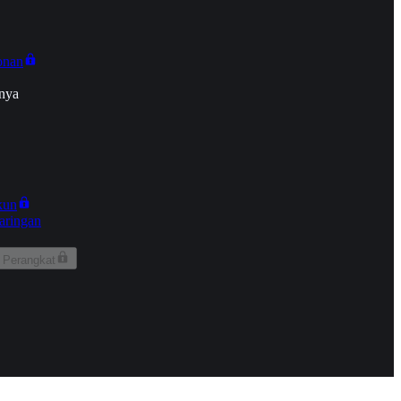
onan
nya
kun
aringan
 Perangkat