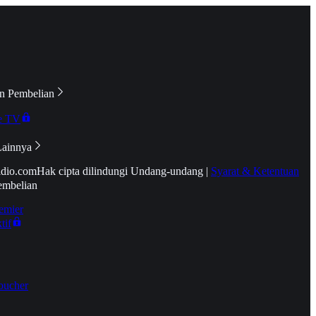
n Pembelian
e TV
Lainnya
idio.com
Hak cipta dilindungi Undang-undang
|
Syarat & Ketentuan
embelian
emier
tif
oucher