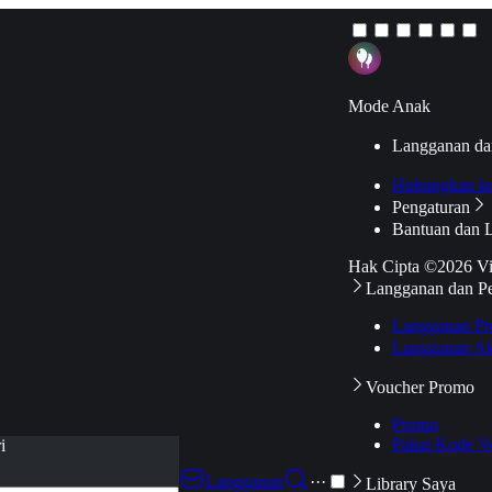
Mode Anak
Langganan da
Hubungkan k
Pengaturan
Bantuan dan 
Hak Cipta ©2026 V
Langganan dan P
Langganan Pr
Langganan Ak
Voucher Promo
Promo
Pakai Kode V
i
Langganan
···
Library Saya