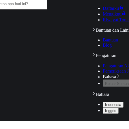
Daftarku
Mengikuti
Riwayat Tont
Bantuan dan Lain
Bantuan
Blog
Pengaturan
Pengaturan A
Pemeriksaan J
Bahasa
Keluar Semua
Bahasa
Indonesia
Inggris