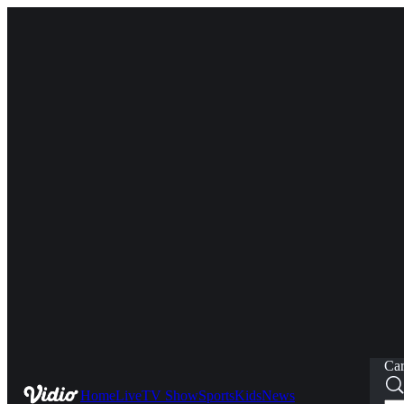
Car
Home
Live
TV Show
Sports
Kids
News