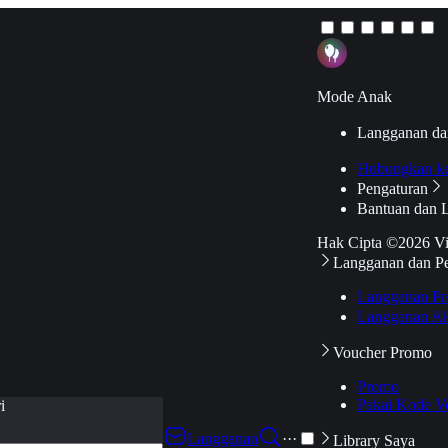
Mode Anak
Langganan da
Hubungkan k
Pengaturan
Bantuan dan 
Hak Cipta ©2026 V
Langganan dan P
Langganan Pr
Langganan Ak
Voucher Promo
Promo
Pakai Kode V
i
Langganan
···
Library Saya