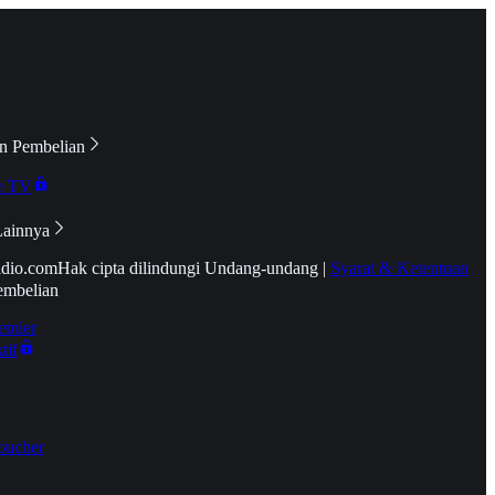
n Pembelian
e TV
Lainnya
idio.com
Hak cipta dilindungi Undang-undang
|
Syarat & Ketentuan
embelian
emier
tif
oucher