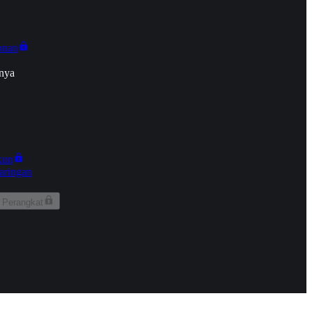
onan
nya
kun
aringan
 Perangkat