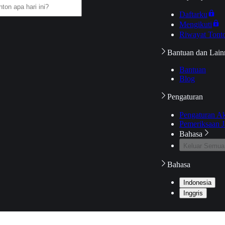
Daftarku
Mengikuti
Riwayat Tont
Bantuan dan Lain
Bantuan
Blog
Pengaturan
Pengaturan A
Pemeriksaan J
Bahasa
Keluar Semua
Bahasa
Indonesia
Inggris