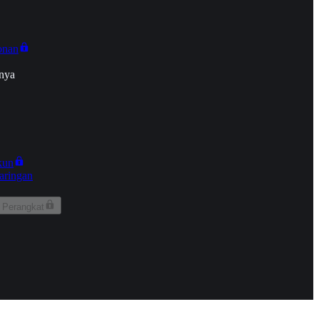
onan
nya
kun
aringan
 Perangkat