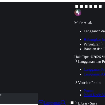
Mode Anak
Langganan da
Hubungkan k
Pengaturan
Bantuan dan 
Hak Cipta ©2026 V
Langganan dan P
Langganan Pr
Langganan Ak
Voucher Promo
Promo
Pakai Kode V
i
Langganan
···
Library Saya