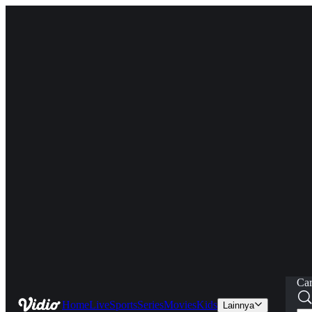
Car
Home
Live
Sports
Series
Movies
Kids
Lainnya