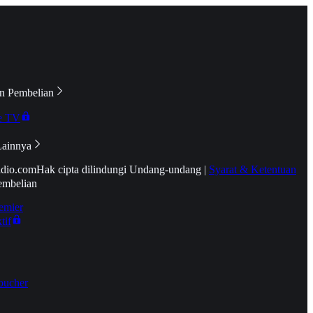
n Pembelian
e TV
Lainnya
idio.com
Hak cipta dilindungi Undang-undang
|
Syarat & Ketentuan
embelian
emier
tif
oucher