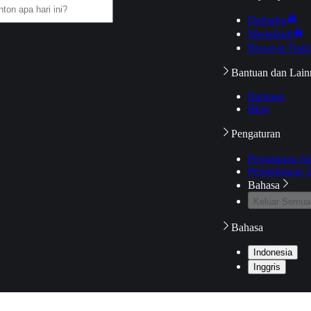
Daftarku
Mengikuti
Riwayat Tont
Bantuan dan Lain
Bantuan
Blog
Pengaturan
Pengaturan A
Pemeriksaan J
Bahasa
Keluar Semua
Bahasa
Indonesia
Inggris