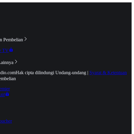
n Pembelian
e TV
Lainnya
idio.com
Hak cipta dilindungi Undang-undang
|
Syarat & Ketentuan
embelian
emier
tif
oucher