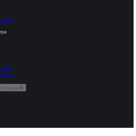
onan
nya
kun
aringan
 Perangkat