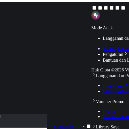
Mode Anak
Langganan da
Hubungkan k
Pengaturan
Bantuan dan 
Hak Cipta ©2026 V
Langganan dan P
Langganan Pr
Langganan Ak
Voucher Promo
Promo
Pakai Kode V
i
Langganan
···
Library Saya