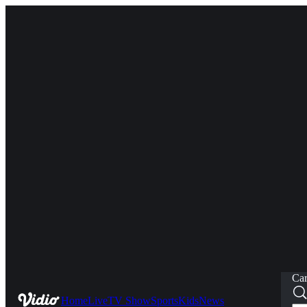
Car
Home
Live
TV Show
Sports
Kids
News