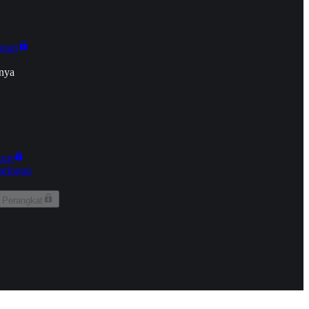
onan
nya
kun
aringan
 Perangkat