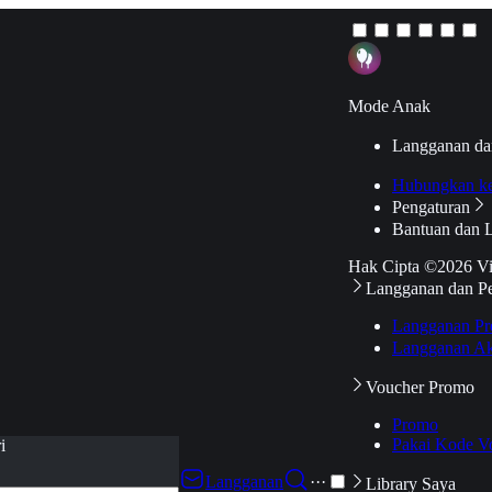
Mode Anak
Langganan da
Hubungkan k
Pengaturan
Bantuan dan 
Hak Cipta ©2026 V
Langganan dan P
Langganan Pr
Langganan Ak
Voucher Promo
Promo
Pakai Kode V
i
Langganan
···
Library Saya