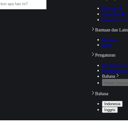
Daftarku
Mengikuti
Riwayat Tont
Bantuan dan Lain
Bantuan
Blog
Pengaturan
Pengaturan A
Pemeriksaan J
Bahasa
Keluar Semua
Bahasa
Indonesia
Inggris