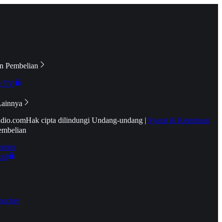
n Pembelian
e TV
Lainnya
idio.com
Hak cipta dilindungi Undang-undang
|
Syarat & Ketentuan
embelian
emier
tif
oucher