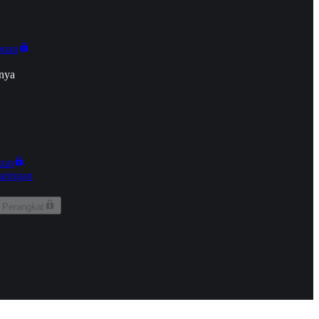
onan
nya
kun
aringan
 Perangkat