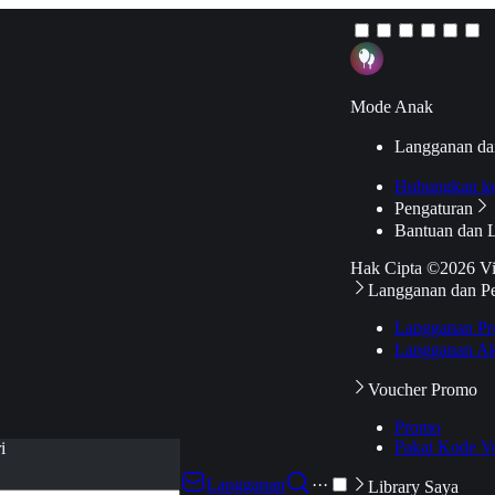
Mode Anak
Langganan da
Hubungkan k
Pengaturan
Bantuan dan 
Hak Cipta ©2026 V
Langganan dan P
Langganan Pr
Langganan Ak
Voucher Promo
Promo
Pakai Kode V
i
Langganan
···
Library Saya