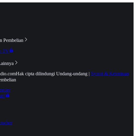
n Pembelian
e TV
Lainnya
idio.com
Hak cipta dilindungi Undang-undang
|
Syarat & Ketentuan
embelian
emier
tif
oucher