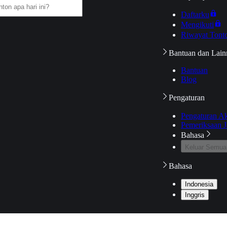
Daftarku
Mengikuti
Riwayat Tont
Bantuan dan Lain
Bantuan
Blog
Pengaturan
Pengaturan A
Pemeriksaan J
Bahasa
Keluar Semua
Bahasa
Indonesia
Inggris