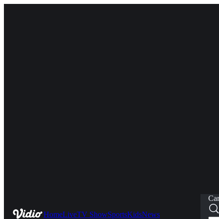
Car
Home
Live
TV Show
Sports
Kids
News