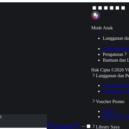
Mode Anak
Langganan da
Hubungkan k
Pengaturan
Bantuan dan 
Hak Cipta ©2026 V
Langganan dan P
Langganan Pr
Langganan Ak
Voucher Promo
Promo
Pakai Kode V
i
Langganan
···
Library Saya