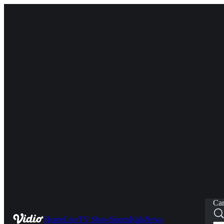
Car
Home
Live
TV Show
Sports
Kids
News