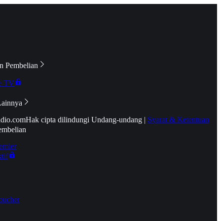
n Pembelian
e TV
Lainnya
idio.com
Hak cipta dilindungi Undang-undang
|
Syarat & Ketentuan
embelian
emier
tif
oucher