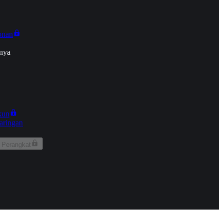
onan
nya
kun
aringan
 Perangkat