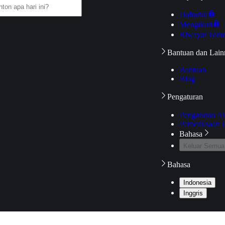
Daftarku
Mengikuti
Riwayat Tont
Bantuan dan Lain
Bantuan
Blog
Pengaturan
Pengaturan A
Pemeriksaan J
Bahasa
Keluar Semua
Bahasa
Indonesia
Inggris