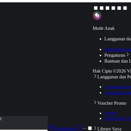
Mode Anak
Langganan da
Hubungkan k
Pengaturan
Bantuan dan 
Hak Cipta ©2026 V
Langganan dan P
Langganan Pr
Langganan Ak
Voucher Promo
Promo
Pakai Kode V
i
Langganan
···
Library Saya