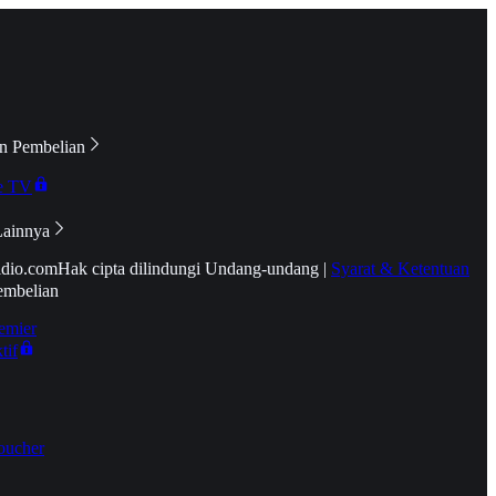
n Pembelian
e TV
Lainnya
idio.com
Hak cipta dilindungi Undang-undang
|
Syarat & Ketentuan
embelian
emier
tif
oucher