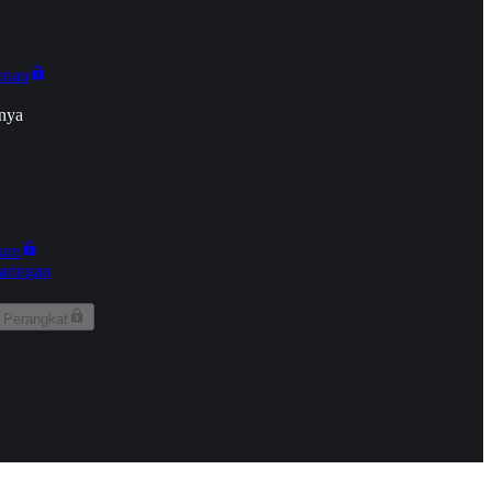
onan
nya
kun
aringan
 Perangkat