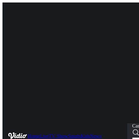
Car
Home
Live
TV Show
Sports
Kids
News