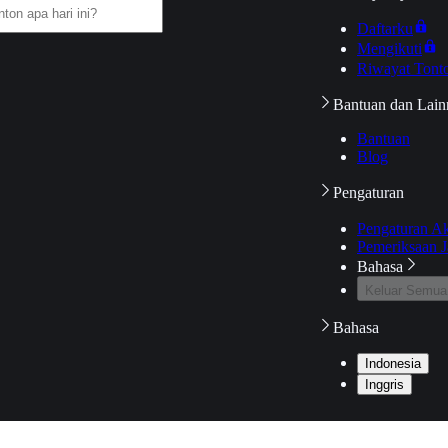
Daftarku
Mengikuti
Riwayat Tont
Bantuan dan Lain
Bantuan
Blog
Pengaturan
Pengaturan A
Pemeriksaan J
Bahasa
Keluar Semua
Bahasa
Indonesia
Inggris