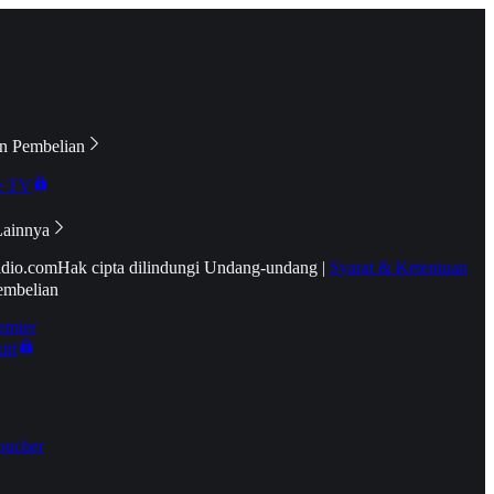
n Pembelian
e TV
Lainnya
idio.com
Hak cipta dilindungi Undang-undang
|
Syarat & Ketentuan
embelian
emier
tif
oucher