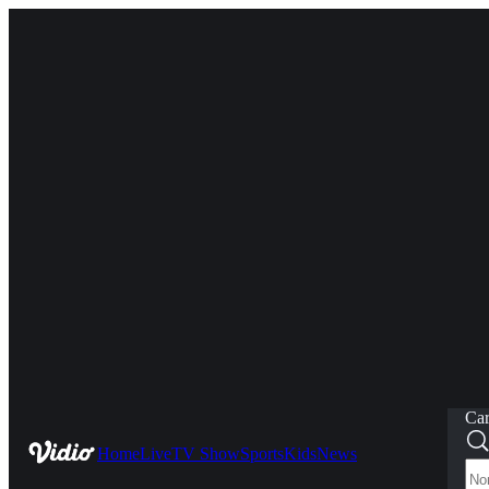
Car
Home
Live
TV Show
Sports
Kids
News