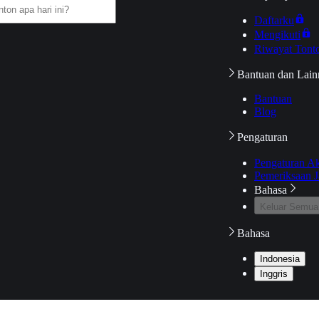
Daftarku
Mengikuti
Riwayat Tont
Bantuan dan Lain
Bantuan
Blog
Pengaturan
Pengaturan A
Pemeriksaan J
Bahasa
Keluar Semua
Bahasa
Indonesia
Inggris