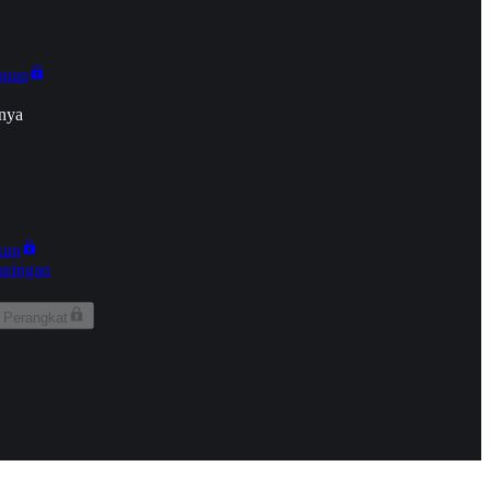
onan
nya
kun
aringan
 Perangkat