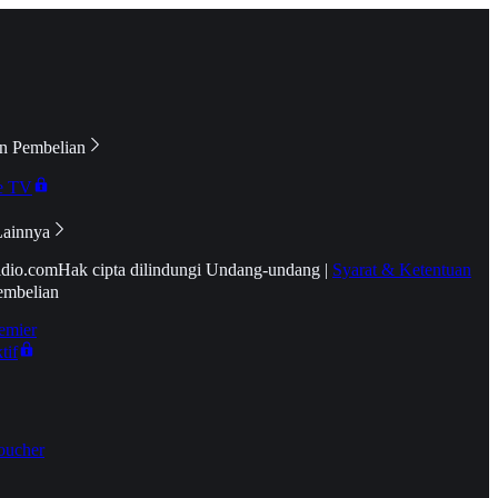
n Pembelian
e TV
Lainnya
idio.com
Hak cipta dilindungi Undang-undang
|
Syarat & Ketentuan
embelian
emier
tif
oucher