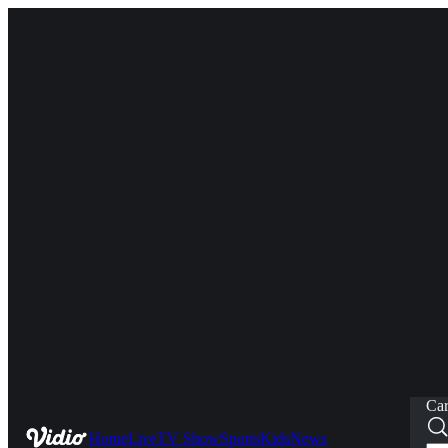
Car
Home
Live
TV Show
Sports
Kids
News