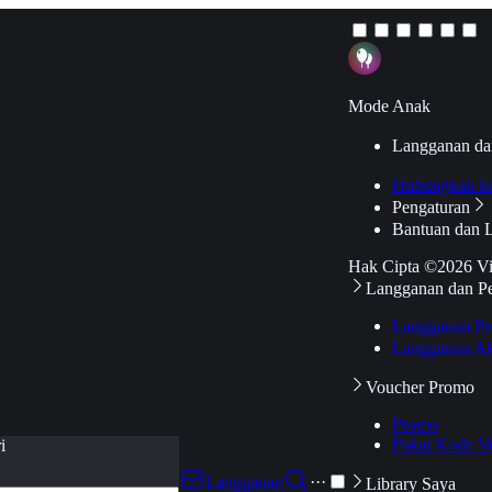
Mode Anak
Langganan da
Hubungkan k
Pengaturan
Bantuan dan 
Hak Cipta ©2026 V
Langganan dan P
Langganan Pr
Langganan Ak
Voucher Promo
Promo
Pakai Kode V
i
Langganan
···
Library Saya