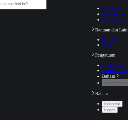
Daftarku
Mengikuti
Riwayat Tont
Bantuan dan Lain
Bantuan
Blog
Pengaturan
Pengaturan A
Pemeriksaan J
Bahasa
Keluar Semua
Bahasa
Indonesia
Inggris