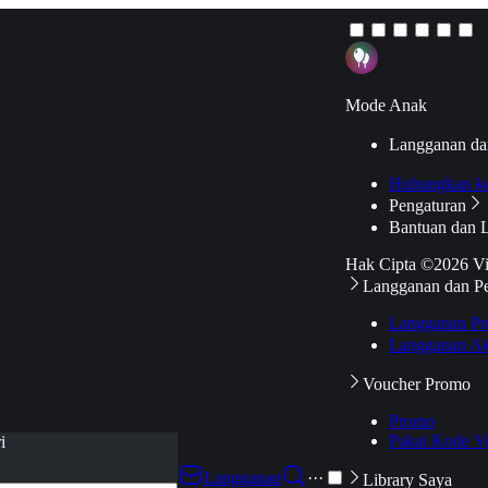
Mode Anak
Langganan da
Hubungkan k
Pengaturan
Bantuan dan 
Hak Cipta ©2026 V
Langganan dan P
Langganan Pr
Langganan Ak
Voucher Promo
Promo
Pakai Kode V
i
Langganan
···
Library Saya