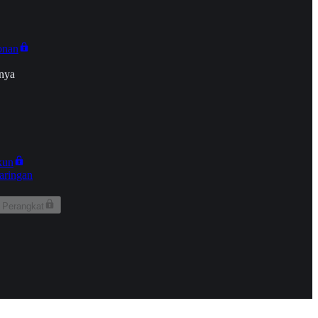
onan
nya
kun
aringan
 Perangkat