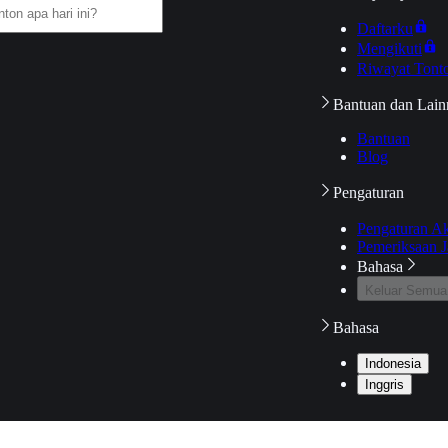
Daftarku
Mengikuti
Riwayat Tont
Bantuan dan Lain
Bantuan
Blog
Pengaturan
Pengaturan A
Pemeriksaan J
Bahasa
Keluar Semua
Bahasa
Indonesia
Inggris