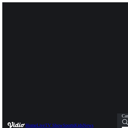
Car
Home
Live
TV Show
Sports
Kids
News