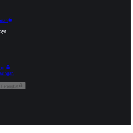
onan
nya
kun
aringan
 Perangkat