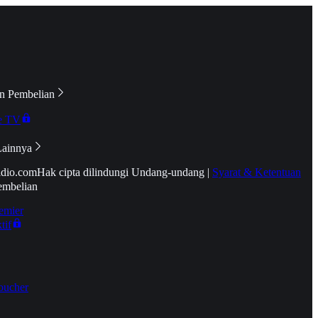
n Pembelian
e TV
Lainnya
idio.com
Hak cipta dilindungi Undang-undang
|
Syarat & Ketentuan
embelian
emier
tif
oucher