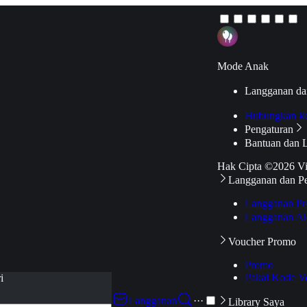
Mode Anak
Langganan da
Hubungkan k
Pengaturan
Bantuan dan 
Hak Cipta ©2026 V
Langganan dan P
Langganan Pr
Langganan Ak
Voucher Promo
Promo
Pakai Kode V
i
Langganan
···
Library Saya