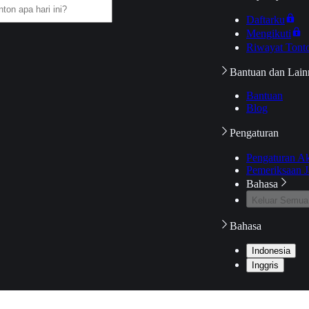
Daftarku
Mengikuti
Riwayat Tont
Bantuan dan Lain
Bantuan
Blog
Pengaturan
Pengaturan A
Pemeriksaan J
Bahasa
Keluar Semua
Bahasa
Indonesia
Inggris