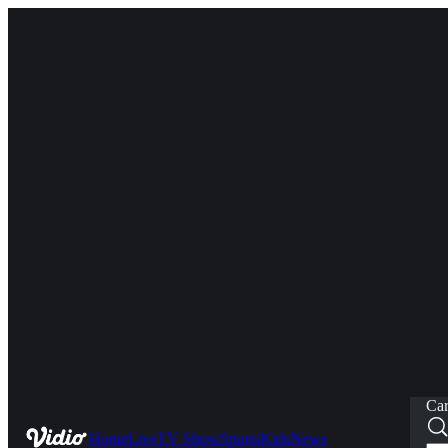
Car
Home
Live
TV Show
Sports
Kids
News