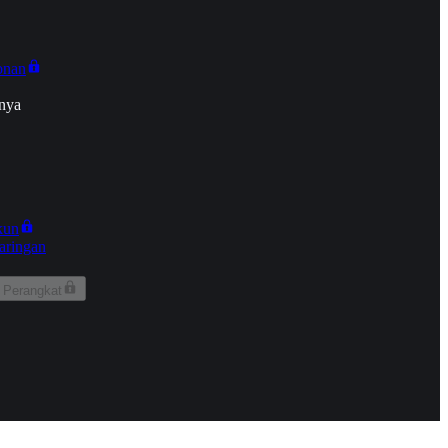
onan
nya
kun
aringan
 Perangkat