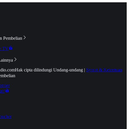
n Pembelian
e TV
Lainnya
idio.com
Hak cipta dilindungi Undang-undang
|
Syarat & Ketentuan
embelian
emier
tif
oucher