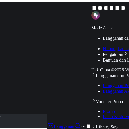
Mode Anak
Langganan da
Hubungkan k
Pengaturan
Bantuan dan 
Hak Cipta ©2026 V
Langganan dan P
Langganan Pr
Langganan Ak
Voucher Promo
Promo
Pakai Kode V
i
Langganan
···
Library Saya