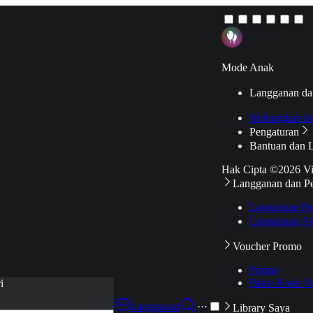
Mode Anak
Langganan da
Hubungkan k
Pengaturan
Bantuan dan 
Hak Cipta ©2026 V
Langganan dan P
Langganan Pr
Langganan Ak
Voucher Promo
Promo
Pakai Kode V
i
Langganan
···
Library Saya