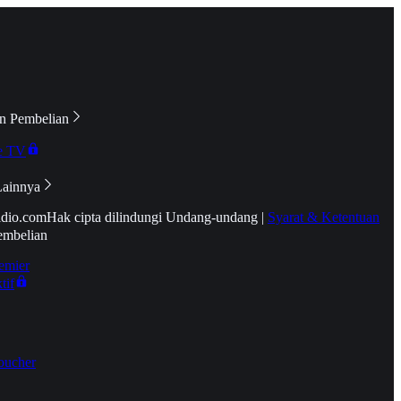
n Pembelian
e TV
Lainnya
idio.com
Hak cipta dilindungi Undang-undang
|
Syarat & Ketentuan
embelian
emier
tif
oucher