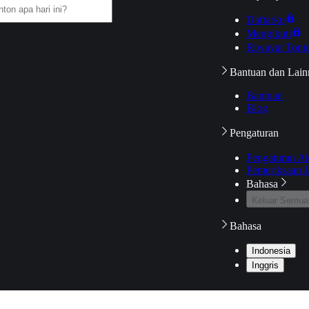
Daftarku
Mengikuti
Riwayat Tont
Bantuan dan Lain
Bantuan
Blog
Pengaturan
Pengaturan A
Pemeriksaan J
Bahasa
Keluar Semua
Bahasa
Indonesia
Inggris