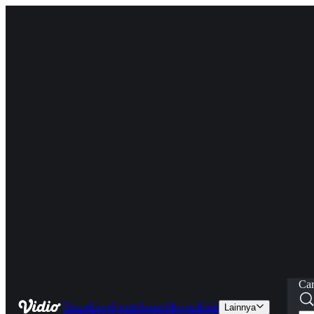
Car
Home
Live
Sports
Series
Movies
Kids
Lainnya