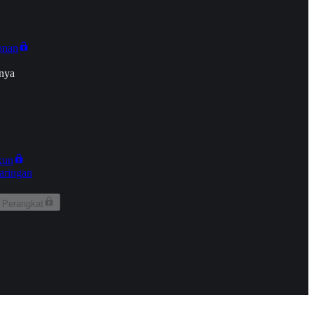
onan
nya
kun
aringan
 Perangkat