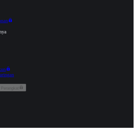
onan
nya
kun
aringan
 Perangkat