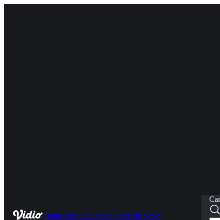
Car
Home
Live
TV Show
Sports
Kids
News