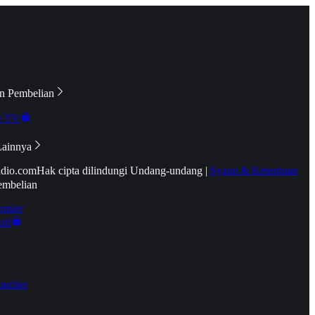
n Pembelian
e TV
Lainnya
idio.com
Hak cipta dilindungi Undang-undang
|
Syarat & Ketentuan
embelian
emier
tif
oucher