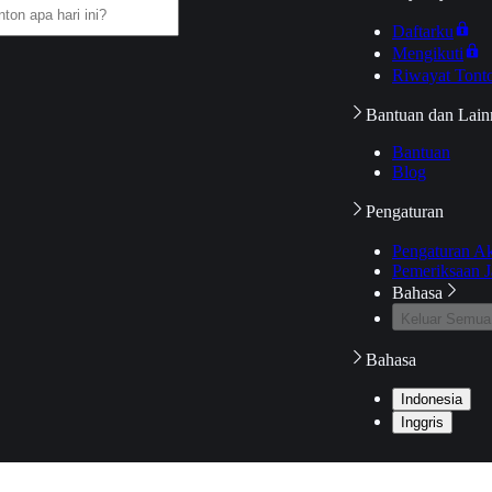
Daftarku
Mengikuti
Riwayat Tont
Bantuan dan Lain
Bantuan
Blog
Pengaturan
Pengaturan A
Pemeriksaan J
Bahasa
Keluar Semua
Bahasa
Indonesia
Inggris