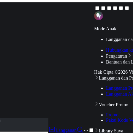
Mode Anak
Langganan da
Hubungkan k
Pengaturan
Bantuan dan 
Hak Cipta ©2026 V
Langganan dan P
Langganan Pr
Langganan Ak
Voucher Promo
Promo
Pakai Kode V
i
Langganan
···
Library Saya