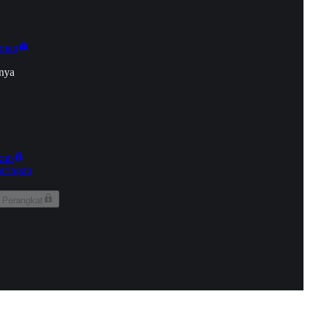
onan
nya
kun
aringan
 Perangkat