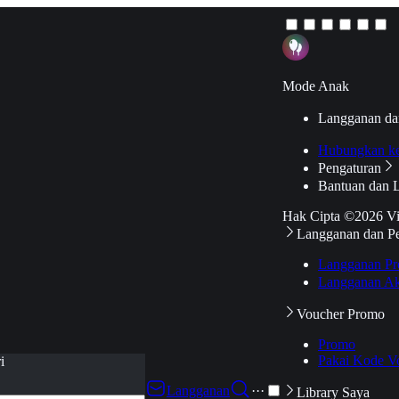
Mode Anak
Langganan da
Hubungkan k
Pengaturan
Bantuan dan 
Hak Cipta ©2026 V
Langganan dan P
Langganan Pr
Langganan Ak
Voucher Promo
Promo
Pakai Kode V
i
Langganan
···
Library Saya