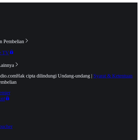
n Pembelian
e TV
Lainnya
idio.com
Hak cipta dilindungi Undang-undang
|
Syarat & Ketentuan
embelian
emier
tif
oucher