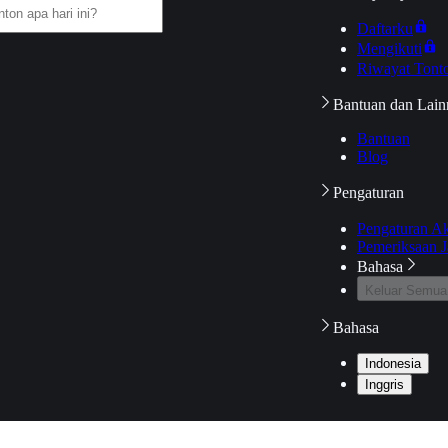
Daftarku
Mengikuti
Riwayat Tont
Bantuan dan Lain
Bantuan
Blog
Pengaturan
Pengaturan A
Pemeriksaan J
Bahasa
Keluar Semua
Bahasa
Indonesia
Inggris