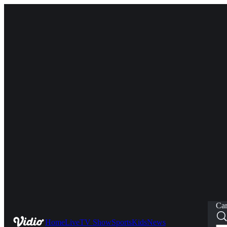
Car
Home
Live
TV Show
Sports
Kids
News