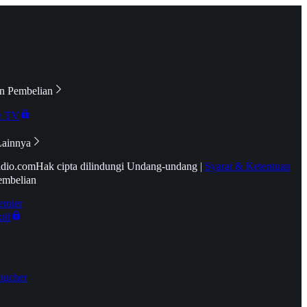
n Pembelian
e TV
Lainnya
idio.com
Hak cipta dilindungi Undang-undang
|
Syarat & Ketentuan
embelian
emier
tif
oucher