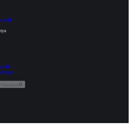
onan
nya
kun
aringan
 Perangkat