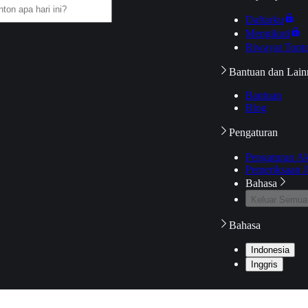
Daftarku
Mengikuti
Riwayat Tont
Bantuan dan Lain
Bantuan
Blog
Pengaturan
Pengaturan A
Pemeriksaan J
Bahasa
Keluar Semua
Bahasa
Indonesia
Inggris