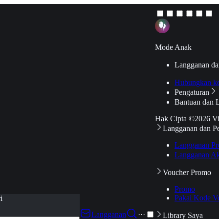
Mode Anak
Langganan da
Hubungkan k
Pengaturan
Bantuan dan 
Hak Cipta ©2026 V
Langganan dan P
Langganan Pr
Langganan Ak
Voucher Promo
Promo
Pakai Kode V
i
Langganan
···
Library Saya