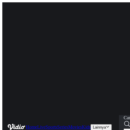
Car
Home
Live
Sports
Series
Movies
Kids
Lainnya