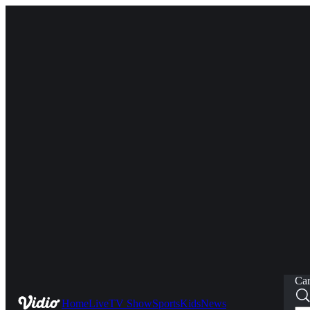
Car
Home
Live
TV Show
Sports
Kids
News