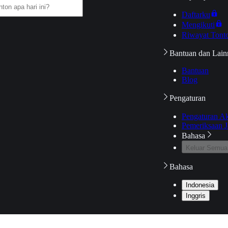
Daftarku
Mengikuti
Riwayat Tont
Bantuan dan Lain
Bantuan
Blog
Pengaturan
Pengaturan A
Pemeriksaan J
Bahasa
Keluar Semua
Bahasa
Indonesia
Inggris