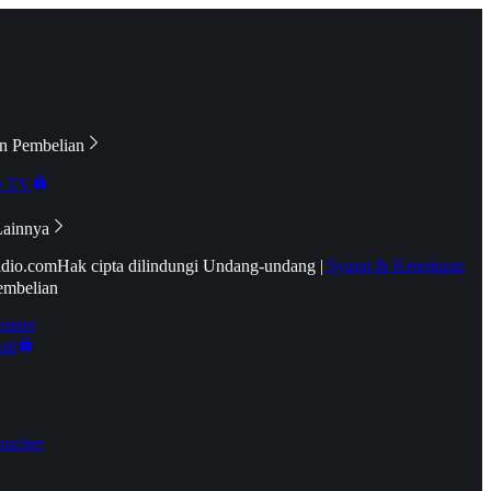
n Pembelian
e TV
Lainnya
idio.com
Hak cipta dilindungi Undang-undang
|
Syarat & Ketentuan
embelian
emier
tif
oucher