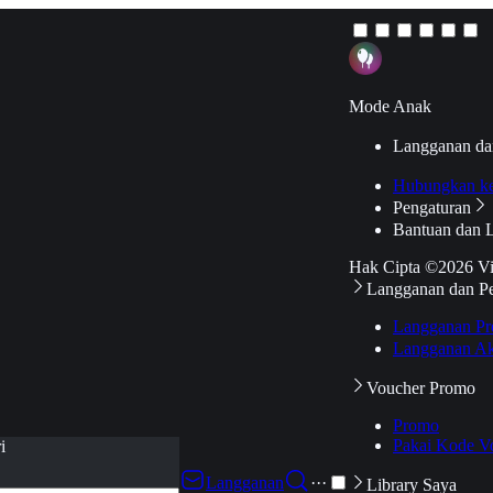
Mode Anak
Langganan da
Hubungkan k
Pengaturan
Bantuan dan 
Hak Cipta ©2026 V
Langganan dan P
Langganan Pr
Langganan Ak
Voucher Promo
Promo
Pakai Kode V
i
Langganan
···
Library Saya