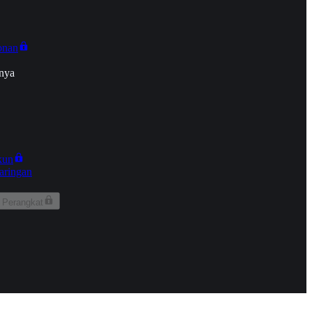
onan
nya
kun
aringan
 Perangkat