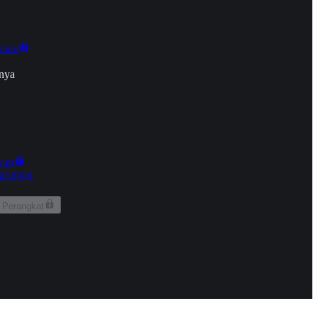
onan
nya
kun
aringan
 Perangkat