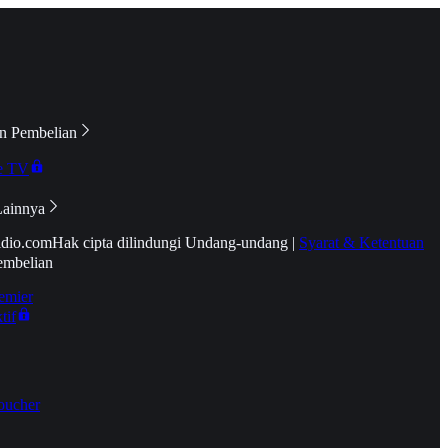
n Pembelian
e TV
Lainnya
idio.com
Hak cipta dilindungi Undang-undang
|
Syarat & Ketentuan
embelian
emier
tif
oucher