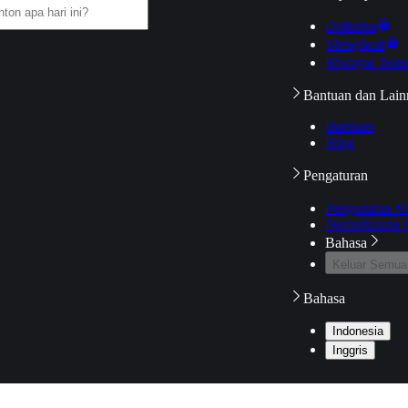
Daftarku
Mengikuti
Riwayat Tont
Bantuan dan Lain
Bantuan
Blog
Pengaturan
Pengaturan A
Pemeriksaan J
Bahasa
Keluar Semua
Bahasa
Indonesia
Inggris