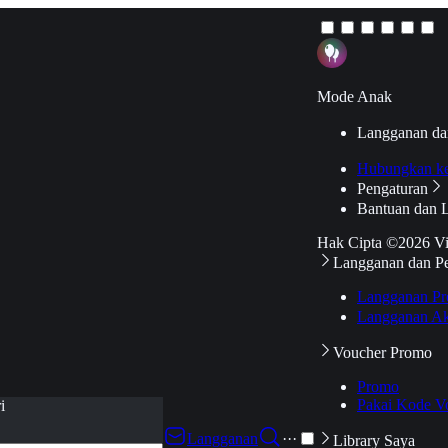
Mode Anak
Langganan da
Hubungkan k
Pengaturan
Bantuan dan 
Hak Cipta ©2026 V
Langganan dan P
Langganan Pr
Langganan Ak
Voucher Promo
Promo
Pakai Kode V
i
Langganan
···
Library Saya