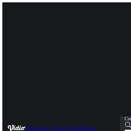
Car
Home
Live
TV Show
Sports
Kids
News