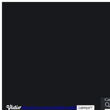
Car
Home
Live
Sports
Series
Movies
Kids
Lainnya