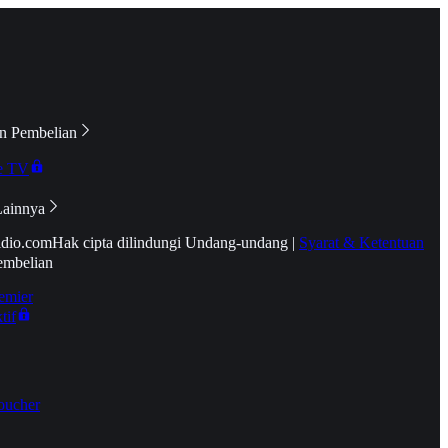
n Pembelian
e TV
Lainnya
idio.com
Hak cipta dilindungi Undang-undang
|
Syarat & Ketentuan
embelian
emier
tif
oucher