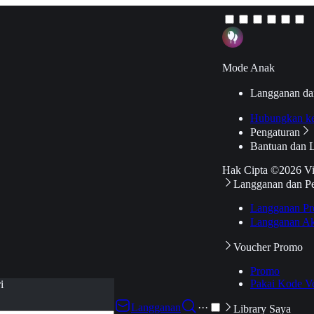
Mode Anak
Langganan da
Hubungkan k
Pengaturan
Bantuan dan 
Hak Cipta ©2026 V
Langganan dan P
Langganan Pr
Langganan Ak
Voucher Promo
Promo
Pakai Kode V
i
Langganan
···
Library Saya