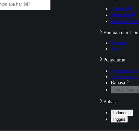
Daftarku
Mengikuti
Riwayat Tont
Bantuan dan Lain
Bantuan
Blog
Pengaturan
Pengaturan A
Pemeriksaan J
Bahasa
Keluar Semua
Bahasa
Indonesia
Inggris