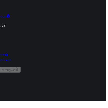
onan
nya
kun
aringan
 Perangkat