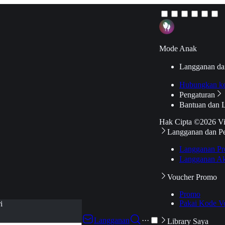
Mode Anak
Langganan da
Hubungkan k
Pengaturan
Bantuan dan 
Hak Cipta ©2026 V
Langganan dan P
Langganan Pr
Langganan Ak
Voucher Promo
Promo
Pakai Kode V
i
Langganan
···
Library Saya