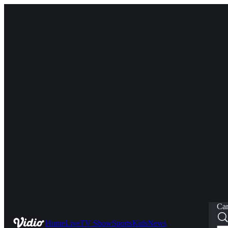
Car
Home
Live
TV Show
Sports
Kids
News