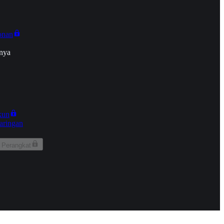
onan
nya
kun
aringan
 Perangkat