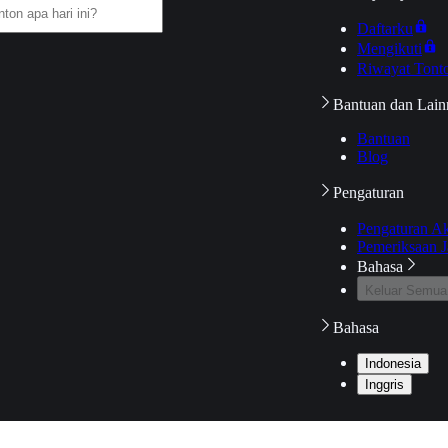
Daftarku
Mengikuti
Riwayat Tont
Bantuan dan Lain
Bantuan
Blog
Pengaturan
Pengaturan A
Pemeriksaan J
Bahasa
Keluar Semua
Bahasa
Indonesia
Inggris