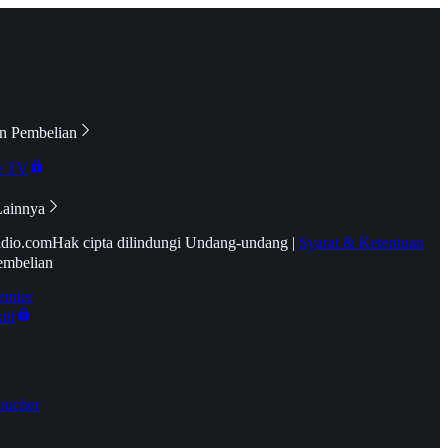
n Pembelian
e TV
Lainnya
idio.com
Hak cipta dilindungi Undang-undang
|
Syarat & Ketentuan
embelian
emier
tif
oucher