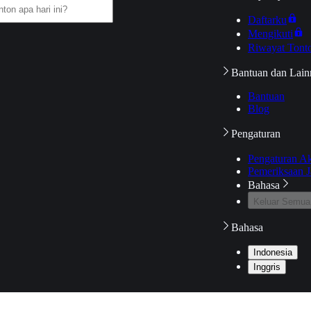
Daftarku
Mengikuti
Riwayat Tont
Bantuan dan Lain
Bantuan
Blog
Pengaturan
Pengaturan A
Pemeriksaan J
Bahasa
Keluar Semua
Bahasa
Indonesia
Inggris