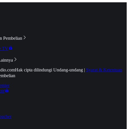
n Pembelian
e TV
Lainnya
idio.com
Hak cipta dilindungi Undang-undang
|
Syarat & Ketentuan
embelian
emier
tif
oucher