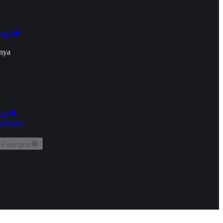
onan
nya
kun
aringan
 Perangkat