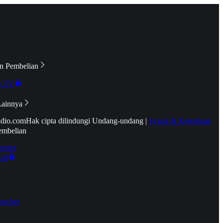
n Pembelian
e TV
Lainnya
idio.com
Hak cipta dilindungi Undang-undang
|
Syarat & Ketentuan
embelian
emier
tif
oucher