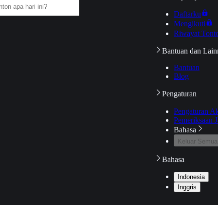
Daftarku
Mengikuti
Riwayat Tont
Bantuan dan Lain
Bantuan
Blog
Pengaturan
Pengaturan A
Pemeriksaan J
Bahasa
Keluar Semua
Bahasa
Indonesia
Inggris