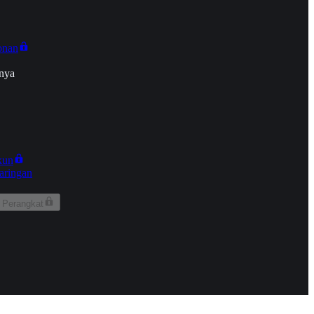
onan
nya
kun
aringan
 Perangkat