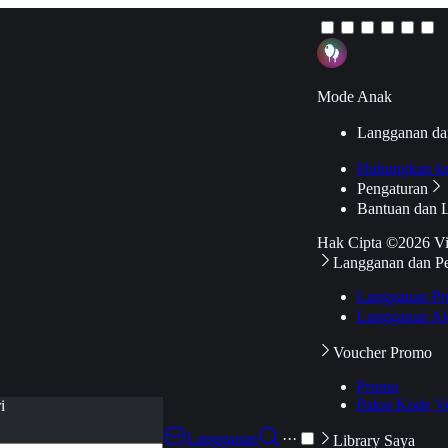
Mode Anak
Langganan da
Hubungkan k
Pengaturan
Bantuan dan 
Hak Cipta ©2026 V
Langganan dan P
Langganan Pr
Langganan Ak
Voucher Promo
Promo
Pakai Kode V
i
Langganan
···
Library Saya