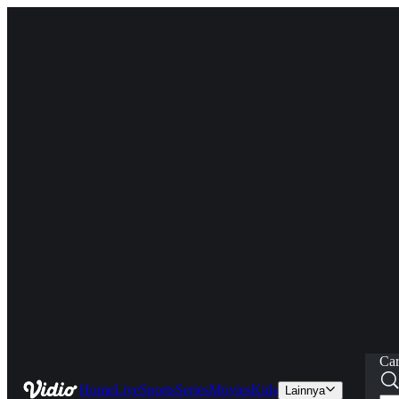
Car
Home
Live
Sports
Series
Movies
Kids
Lainnya