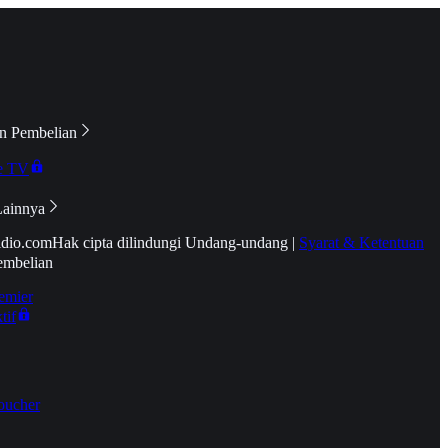
n Pembelian
e TV
Lainnya
idio.com
Hak cipta dilindungi Undang-undang
|
Syarat & Ketentuan
embelian
emier
tif
oucher