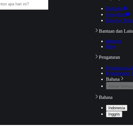
Daftarku
Mengikuti
Riwayat Tont
Bantuan dan Lain
Bantuan
Blog
Pengaturan
Pengaturan A
Pemeriksaan J
Bahasa
Keluar Semua
Bahasa
Indonesia
Inggris