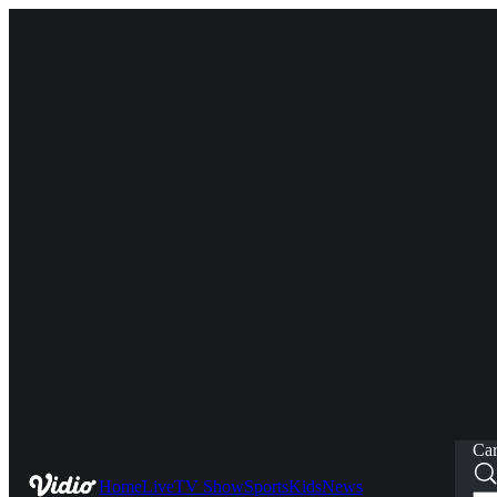
Car
Home
Live
TV Show
Sports
Kids
News