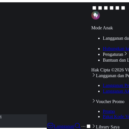
Mode Anak
Langganan da
Hubungkan k
Pengaturan
Bantuan dan 
Hak Cipta ©2026 V
Langganan dan P
Langganan Pr
Langganan Ak
Voucher Promo
Promo
Pakai Kode V
i
Langganan
···
Library Saya