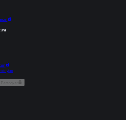
onan
nya
kun
aringan
 Perangkat