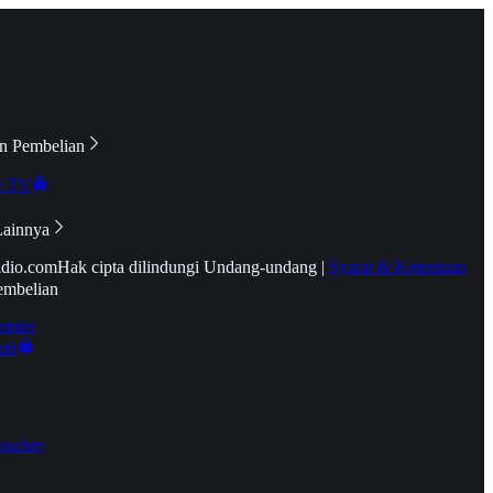
n Pembelian
e TV
Lainnya
idio.com
Hak cipta dilindungi Undang-undang
|
Syarat & Ketentuan
embelian
emier
tif
oucher