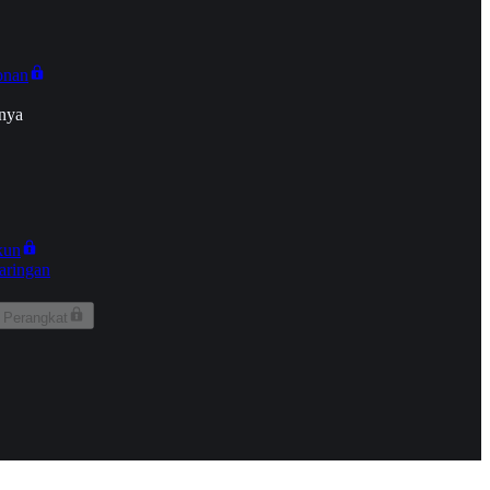
onan
nya
kun
aringan
 Perangkat