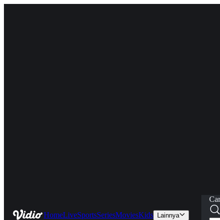
Car
Home
Live
Sports
Series
Movies
Kids
Lainnya