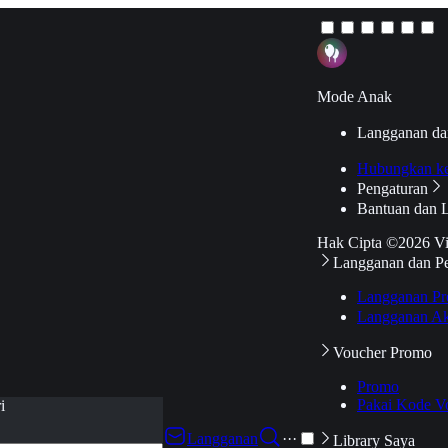
Mode Anak
Langganan da
Hubungkan k
Pengaturan
Bantuan dan 
Hak Cipta ©2026 V
Langganan dan P
Langganan Pr
Langganan Ak
Voucher Promo
Promo
Pakai Kode V
i
Langganan
···
Library Saya