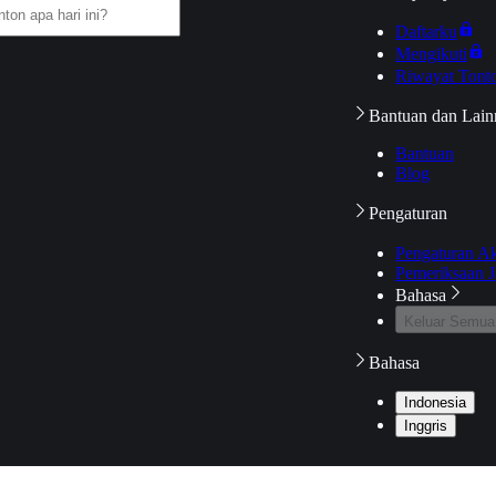
Daftarku
Mengikuti
Riwayat Tont
Bantuan dan Lain
Bantuan
Blog
Pengaturan
Pengaturan A
Pemeriksaan J
Bahasa
Keluar Semua
Bahasa
Indonesia
Inggris