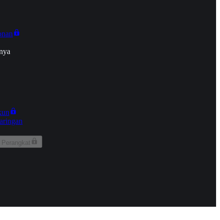
onan
nya
kun
aringan
 Perangkat