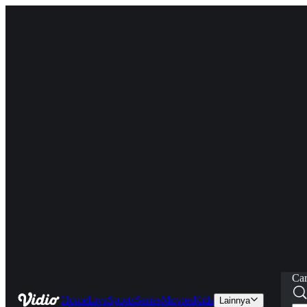
Car
Home
Live
Sports
Series
Movies
Kids
Lainnya