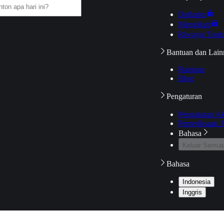
Daftarku
Mengikuti
Riwayat Tont
Bantuan dan Lain
Bantuan
Blog
Pengaturan
Pengaturan A
Pemeriksaan J
Bahasa
Keluar Semua
Bahasa
Indonesia
Inggris