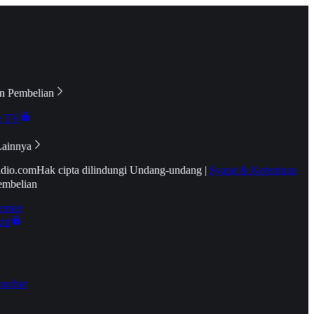
n Pembelian
e TV
Lainnya
idio.com
Hak cipta dilindungi Undang-undang
|
Syarat & Ketentuan
embelian
emier
tif
oucher