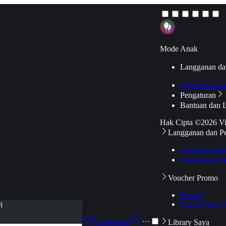
Mode Anak
Langganan da
Hubungkan k
Pengaturan
Bantuan dan 
Hak Cipta ©2026 V
Langganan dan P
Langganan Pr
Langganan Ak
Voucher Promo
Promo
Pakai Kode V
i
Langganan
···
Library Saya