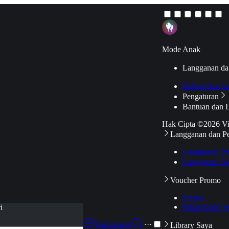
Mode Anak
Langganan da
Hubungkan k
Pengaturan
Bantuan dan 
Hak Cipta ©2026 V
Langganan dan P
Langganan Pr
Langganan Ak
Voucher Promo
Promo
Pakai Kode V
i
Langganan
···
Library Saya