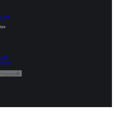
onan
nya
kun
aringan
 Perangkat