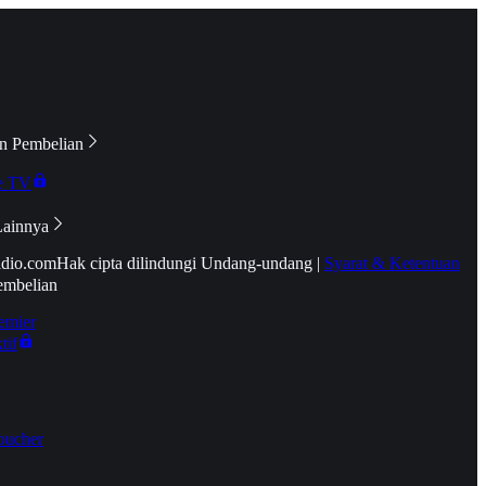
n Pembelian
e TV
Lainnya
idio.com
Hak cipta dilindungi Undang-undang
|
Syarat & Ketentuan
embelian
emier
tif
oucher