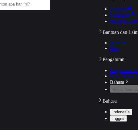
Daftarku
Mengikuti
Riwayat Tont
Bantuan dan Lain
Bantuan
Blog
Pengaturan
Pengaturan A
Pemeriksaan J
Bahasa
Keluar Semua
Bahasa
Indonesia
Inggris