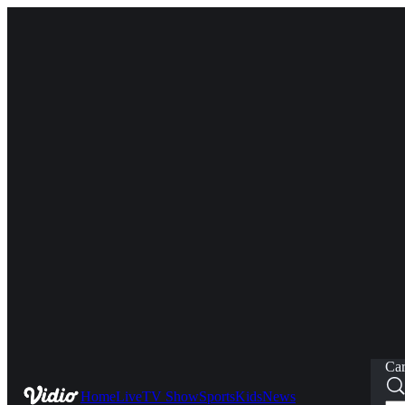
Car
Home
Live
TV Show
Sports
Kids
News