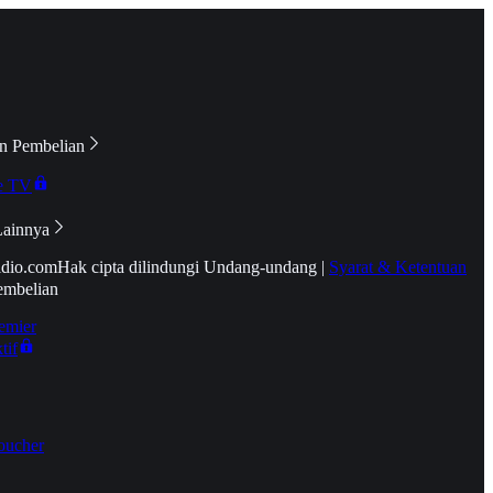
n Pembelian
e TV
Lainnya
idio.com
Hak cipta dilindungi Undang-undang
|
Syarat & Ketentuan
embelian
emier
tif
oucher