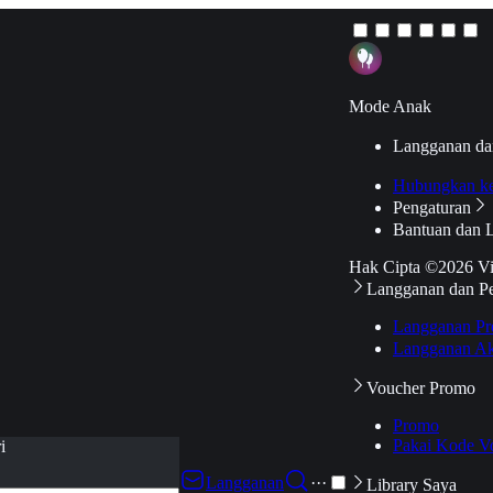
Mode Anak
Langganan da
Hubungkan k
Pengaturan
Bantuan dan 
Hak Cipta ©2026 V
Langganan dan P
Langganan Pr
Langganan Ak
Voucher Promo
Promo
Pakai Kode V
i
Langganan
···
Library Saya