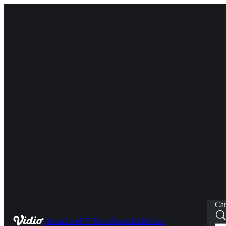
Car
Home
Live
TV Show
Sports
Kids
News