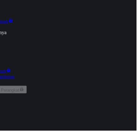
onan
nya
kun
aringan
 Perangkat