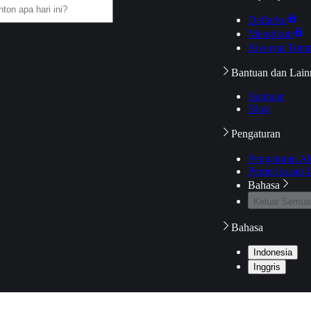
Daftarku
Mengikuti
Riwayat Tont
Bantuan dan Lain
Bantuan
Blog
Pengaturan
Pengaturan A
Pemeriksaan J
Bahasa
Keluar Semua
Bahasa
Indonesia
Inggris