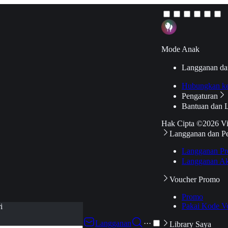
Mode Anak
Langganan da
Hubungkan k
Pengaturan
Bantuan dan 
Hak Cipta ©2026 V
Langganan dan P
Langganan Pr
Langganan Ak
Voucher Promo
Promo
Pakai Kode V
i
Langganan
···
Library Saya