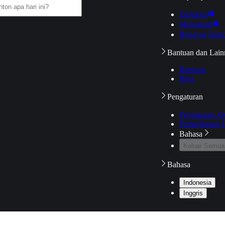
Daftarku
Mengikuti
Riwayat Tont
Bantuan dan Lain
Bantuan
Blog
Pengaturan
Pengaturan A
Pemeriksaan J
Bahasa
Keluar Semua
Bahasa
Indonesia
Inggris