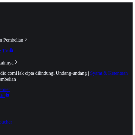
n Pembelian
e TV
Lainnya
idio.com
Hak cipta dilindungi Undang-undang
|
Syarat & Ketentuan
embelian
emier
tif
oucher