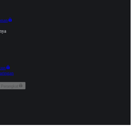
onan
nya
kun
aringan
 Perangkat