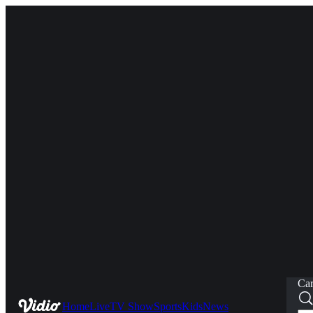
Car
Home
Live
TV Show
Sports
Kids
News