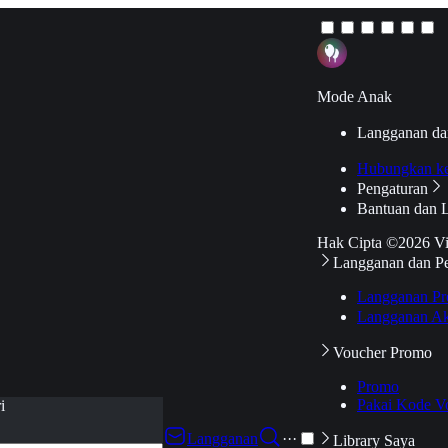
Mode Anak
Langganan da
Hubungkan k
Pengaturan
Bantuan dan 
Hak Cipta ©2026 V
Langganan dan P
Langganan Pr
Langganan Ak
Voucher Promo
Promo
Pakai Kode V
i
Langganan
···
Library Saya