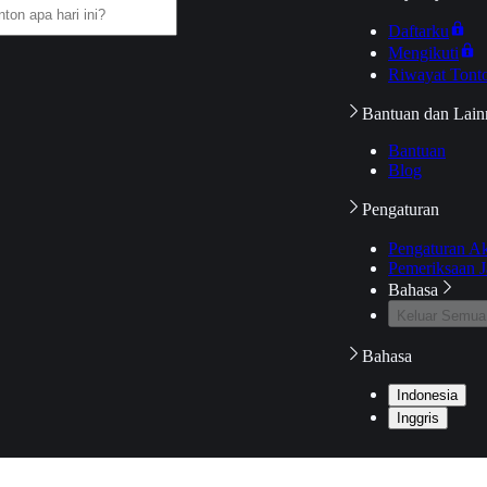
Daftarku
Mengikuti
Riwayat Tont
Bantuan dan Lain
Bantuan
Blog
Pengaturan
Pengaturan A
Pemeriksaan J
Bahasa
Keluar Semua
Bahasa
Indonesia
Inggris