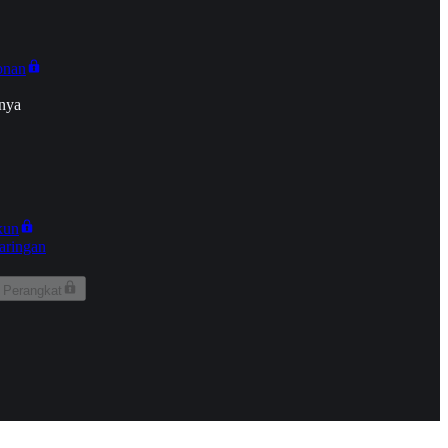
onan
nya
kun
aringan
 Perangkat