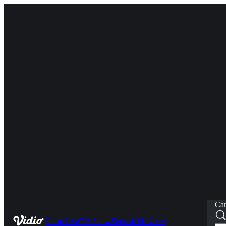
Car
Home
Live
TV Show
Sports
Kids
News