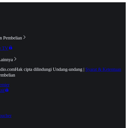
n Pembelian
e TV
Lainnya
idio.com
Hak cipta dilindungi Undang-undang
|
Syarat & Ketentuan
embelian
emier
tif
oucher