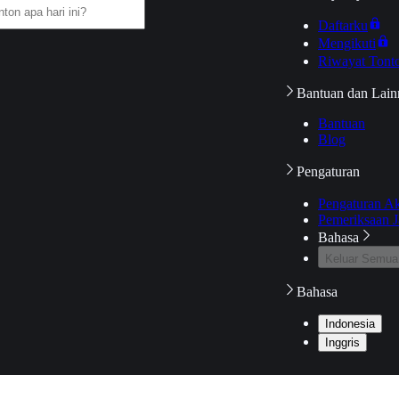
Daftarku
Mengikuti
Riwayat Tont
Bantuan dan Lain
Bantuan
Blog
Pengaturan
Pengaturan A
Pemeriksaan J
Bahasa
Keluar Semua
Bahasa
Indonesia
Inggris