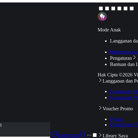
Mode Anak
Langganan da
Hubungkan k
Pengaturan
Bantuan dan 
Hak Cipta ©2026 V
Langganan dan P
Langganan Pr
Langganan Ak
Voucher Promo
Promo
Pakai Kode V
i
Langganan
···
Library Saya