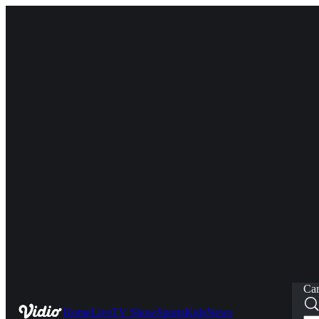
Car
Home
Live
TV Show
Sports
Kids
News