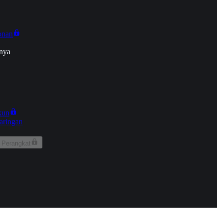
onan
nya
kun
aringan
 Perangkat