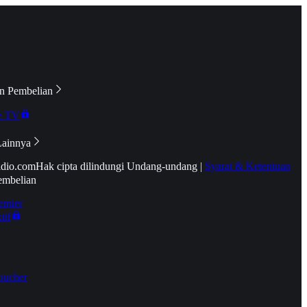
n Pembelian
e TV
Lainnya
idio.com
Hak cipta dilindungi Undang-undang
|
Syarat & Ketentuan
embelian
emier
tif
oucher