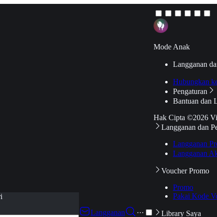
Mode Anak
Langganan da
Hubungkan k
Pengaturan
Bantuan dan 
Hak Cipta ©2026 V
Langganan dan P
Langganan Pr
Langganan Ak
Voucher Promo
Promo
Pakai Kode V
i
Langganan
···
Library Saya