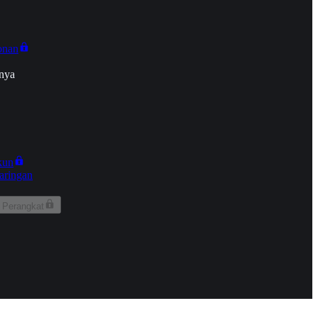
onan
nya
kun
aringan
 Perangkat