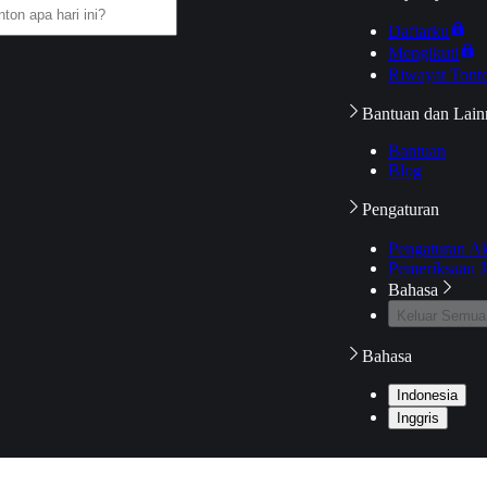
Daftarku
Mengikuti
Riwayat Tont
Bantuan dan Lain
Bantuan
Blog
Pengaturan
Pengaturan A
Pemeriksaan J
Bahasa
Keluar Semua
Bahasa
Indonesia
Inggris