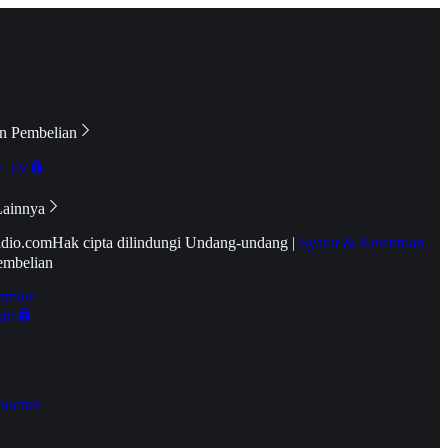
n Pembelian
e TV
Lainnya
idio.com
Hak cipta dilindungi Undang-undang
|
Syarat & Ketentuan
embelian
emier
tif
oucher