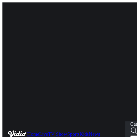
Car
Home
Live
TV Show
Sports
Kids
News