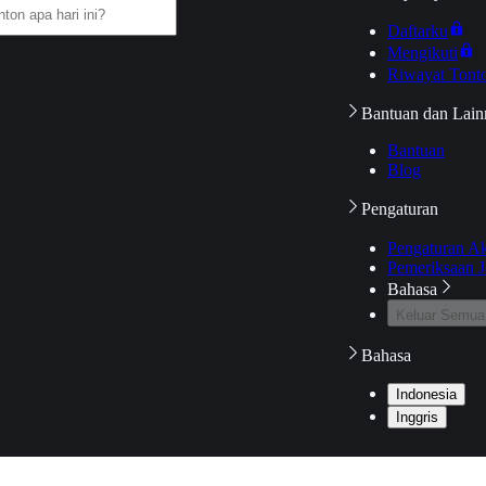
Daftarku
Mengikuti
Riwayat Tont
Bantuan dan Lain
Bantuan
Blog
Pengaturan
Pengaturan A
Pemeriksaan J
Bahasa
Keluar Semua
Bahasa
Indonesia
Inggris