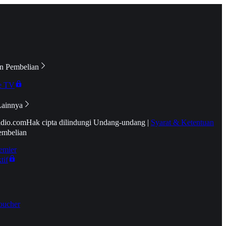
n Pembelian
e TV
Lainnya
idio.com
Hak cipta dilindungi Undang-undang
|
Syarat & Ketentuan
embelian
emier
tif
oucher