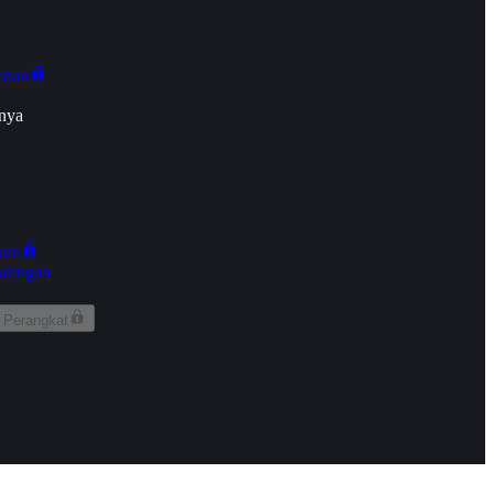
onan
nya
kun
aringan
 Perangkat