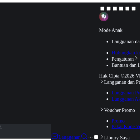
Mode Anak
Langganan da
Hubungkan k
Pengaturan
Bantuan dan 
Hak Cipta ©2026 V
Langganan dan P
Langganan Pr
Langganan Ak
Voucher Promo
Promo
Pakai Kode V
i
Langganan
···
Library Saya