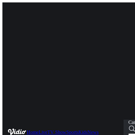
Car
Home
Live
TV Show
Sports
Kids
News