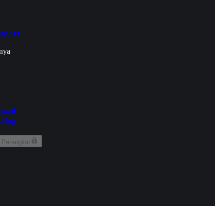
onan
nya
kun
aringan
 Perangkat