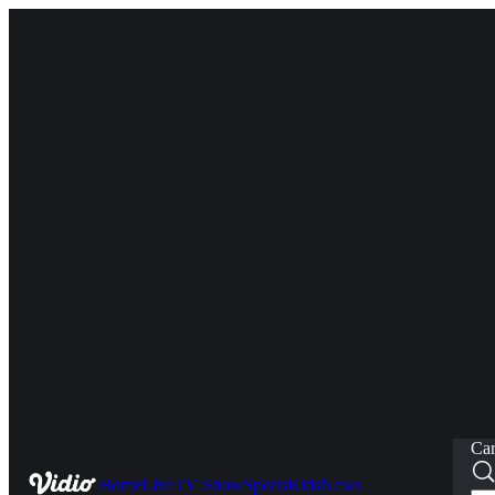
Car
Home
Live
TV Show
Sports
Kids
News