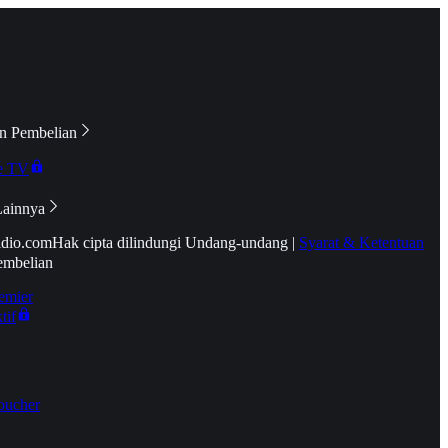
n Pembelian
e TV
Lainnya
idio.com
Hak cipta dilindungi Undang-undang
|
Syarat & Ketentuan
embelian
emier
tif
oucher