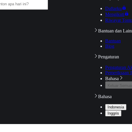
Daftarku
Mengikuti
Riwayat Tont
Bantuan dan Lain
Bantuan
Blog
Pengaturan
Pengaturan A
Pemeriksaan J
Bahasa
Keluar Semua
Bahasa
Indonesia
Inggris