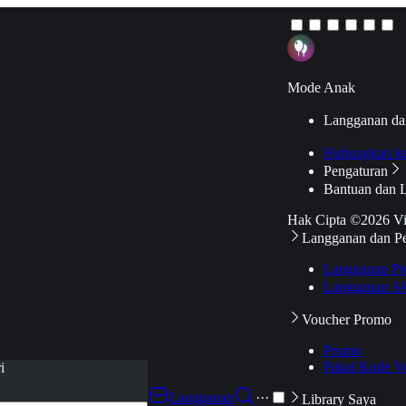
Mode Anak
Langganan da
Hubungkan k
Pengaturan
Bantuan dan 
Hak Cipta ©2026 V
Langganan dan P
Langganan Pr
Langganan Ak
Voucher Promo
Promo
Pakai Kode V
i
Langganan
···
Library Saya