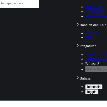
Daftarku
Mengikuti
Riwayat Tont
Bantuan dan Lain
Bantuan
Blog
Pengaturan
Pengaturan A
Pemeriksaan J
Bahasa
Keluar Semua
Bahasa
Indonesia
Inggris