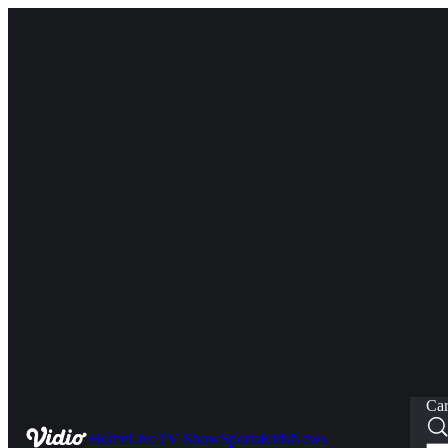
Car
Home
Live
TV Show
Sports
Kids
News