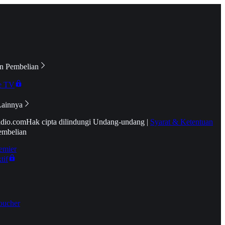
n Pembelian
e TV
Lainnya
idio.com
Hak cipta dilindungi Undang-undang
|
Syarat & Ketentuan
embelian
emier
tif
oucher