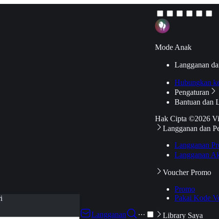
Mode Anak
Langganan da
Hubungkan k
Pengaturan
Bantuan dan 
Hak Cipta ©2026 V
Langganan dan P
Langganan Pr
Langganan Ak
Voucher Promo
Promo
Pakai Kode V
i
Langganan
···
Library Saya