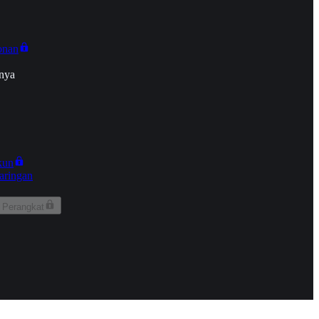
onan
nya
kun
aringan
 Perangkat