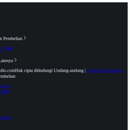
n Pembelian
e TV
Lainnya
idio.com
Hak cipta dilindungi Undang-undang
|
Syarat & Ketentuan
embelian
emier
tif
oucher