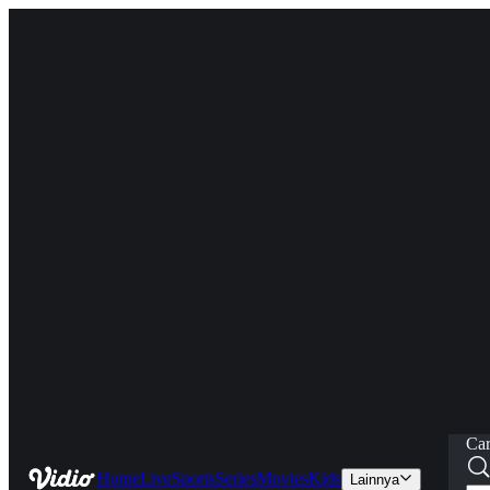
Car
Home
Live
Sports
Series
Movies
Kids
Lainnya