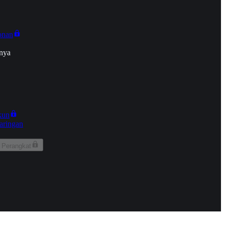
onan
nya
kun
aringan
 Perangkat