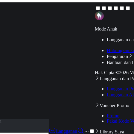
Mode Anak
Langganan da
Hubungkan k
Pengaturan
Bantuan dan 
Hak Cipta ©2026 V
Langganan dan P
Langganan Pr
Langganan Ak
Voucher Promo
Promo
Pakai Kode V
i
Langganan
···
Library Saya