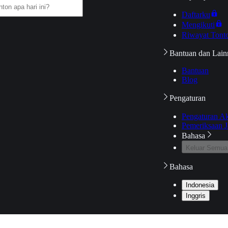
Daftarku
Mengikuti
Riwayat Tont
Bantuan dan Lain
Bantuan
Blog
Pengaturan
Pengaturan A
Pemeriksaan J
Bahasa
Keluar Semua
Bahasa
Indonesia
Inggris