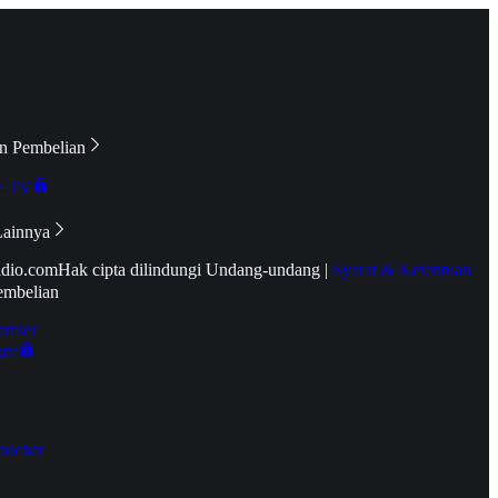
n Pembelian
e TV
Lainnya
idio.com
Hak cipta dilindungi Undang-undang
|
Syarat & Ketentuan
embelian
emier
tif
oucher