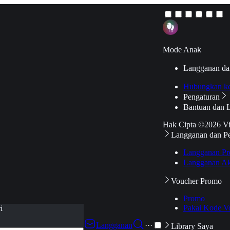
Mode Anak
Langganan da
Hubungkan k
Pengaturan
Bantuan dan 
Hak Cipta ©2026 V
Langganan dan P
Langganan Pr
Langganan Ak
Voucher Promo
Promo
Pakai Kode V
i
Langganan
···
Library Saya