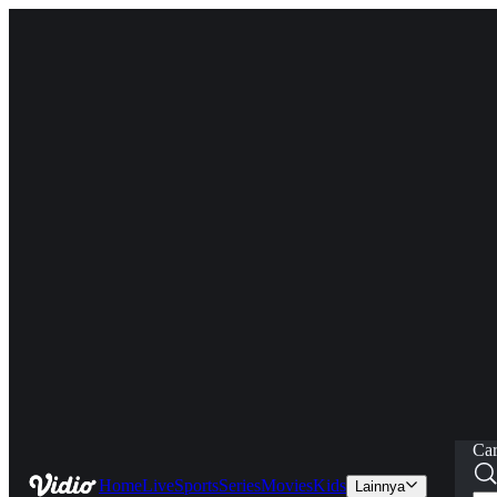
Car
Home
Live
Sports
Series
Movies
Kids
Lainnya