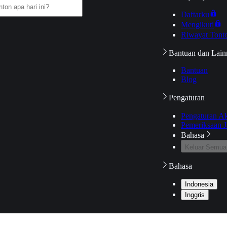
Daftarku
Mengikuti
Riwayat Tont
Bantuan dan Lain
Bantuan
Blog
Pengaturan
Pengaturan A
Pemeriksaan J
Bahasa
Keluar Semua
Bahasa
Indonesia
Inggris