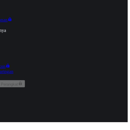
onan
nya
kun
aringan
 Perangkat