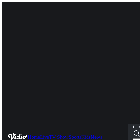
Car
Home
Live
TV Show
Sports
Kids
News