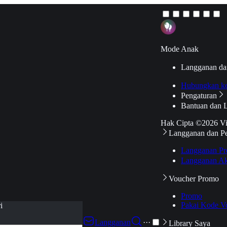
Mode Anak
Langganan da
Hubungkan k
Pengaturan
Bantuan dan 
Hak Cipta ©2026 V
Langganan dan P
Langganan Pr
Langganan Ak
Voucher Promo
Promo
Pakai Kode V
i
Langganan
···
Library Saya