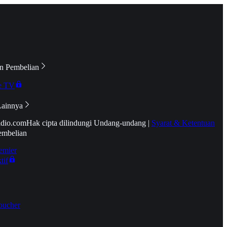
n Pembelian
e TV
Lainnya
idio.com
Hak cipta dilindungi Undang-undang
|
Syarat & Ketentuan
embelian
emier
tif
oucher