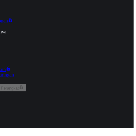
onan
nya
kun
aringan
 Perangkat