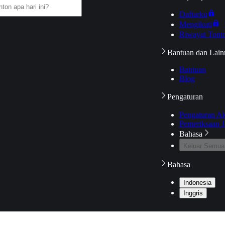
Daftarku
Mengikuti
Riwayat Tont
Bantuan dan Lain
Bantuan
Blog
Pengaturan
Pengaturan A
Pemeriksaan J
Bahasa
Keluar Semua
Bahasa
Indonesia
Inggris