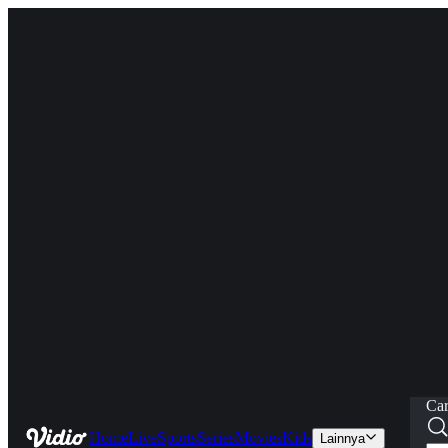
Car
Home
Live
Sports
Series
Movies
Kids
Lainnya