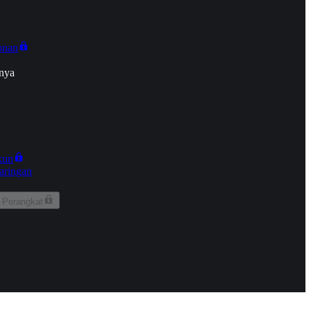
onan
nya
kun
aringan
 Perangkat