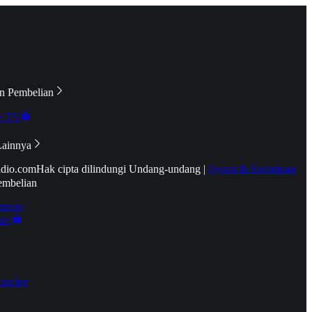
n Pembelian
e TV
Lainnya
idio.com
Hak cipta dilindungi Undang-undang
|
Syarat & Ketentuan
embelian
emier
tif
oucher