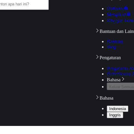
Daftarku
Mengikuti
Riwayat Tont
Bantuan dan Lain
Bantuan
Blog
Pengaturan
Pengaturan A
Pemeriksaan J
Bahasa
Keluar Semua
Bahasa
Indonesia
Inggris