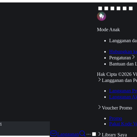
Mode Anak
Langganan da
Hubungkan k
Pengaturan
Bantuan dan 
Hak Cipta ©2026 V
Langganan dan P
Langganan Pr
Langganan Ak
Voucher Promo
Promo
Pakai Kode V
i
Langganan
···
Library Saya